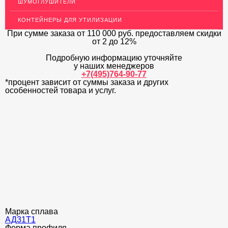
ШУМОГЛУШИТЕЛИ
ДЕКОР НЕРЖАВЕЙКА
КОНТЕЙНЕРЫ ДЛЯ УТИЛИЗАЦИИ
ОГРАЖДЕНИЯ ДЛЯ ЛЕСТНИЦ
При сумме заказа
от 110 000 руб.
предоставляем скидки
от 2 до 12%
ЭЛЕКТРОДЫ
Подробную информацию уточняйте
ДЕКОРАТИВНЫЙ УГОЛОК
у наших менеджеров
+7(495)764-90-77
*процент зависит от суммы заказа и других
МЕТАЛЛИЧЕСКИЕ ПОРОГИ НАПОЛЬНЫЕ (ДЛЯ ПОЛА),
РАСКЛАДКА, ПЛИНТУС
особенностей товара и услуг.
ПОТОЛКИ
АКЦИИ
НЕДОРОГОЙ МЕТАЛЛОПРОКАТ
Марка сплава
АД31Т1
Форма профиля