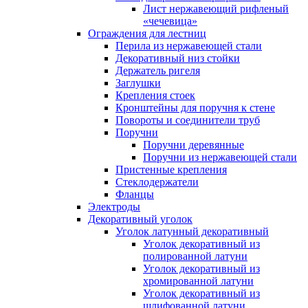
Лист нержавеющий рифленый
«чечевица»
Ограждения для лестниц
Перила из нержавеющей стали
Декоративный низ стойки
Держатель ригеля
Заглушки
Крепления стоек
Кронштейны для поручня к стене
Повороты и соединители труб
Поручни
Поручни деревянные
Поручни из нержавеющей стали
Пристенные крепления
Стеклодержатели
Фланцы
Электроды
Декоративный уголок
Уголок латунный декоративный
Уголок декоративный из
полированной латуни
Уголок декоративный из
хромированной латуни
Уголок декоративный из
шлифованной латуни