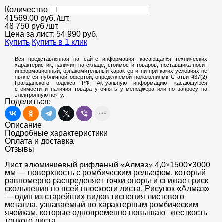
Количество
41569.00
руб.
/шт.
48 750 руб
/шт.
Цена за лист:
54 990
руб.
Купить
Купить в 1 клик
Вся представленная на сайте информация, касающаяся технических
характеристик, наличия на складе, стоимости товаров, поставщика носит
информационный, ознакомительный характер и ни при каких условиях не
является публичной офертой, определяемой положениями Статьи 437(2)
Гражданского кодекса РФ. Актуальную информацию, касающуюся
стоимости и наличия товара уточнять у менеджера или по запросу на
электронную почту.
Поделиться:
Описание
Подробные характеристики
Оплата и доставка
Отзывы
Лист алюминиевый рифленый «Алмаз» 4,0×1500×3000
мм — поверхность с ромбическим рельефом, который
равномерно распределяет точки опоры и снижает риск
скольжения по всей плоскости листа. Рисунок «Алмаз»
— один из старейших видов тиснения листового
металла, узнаваемый по характерным ромбическим
ячейкам, которые одновременно повышают жесткость
тонкого листа.