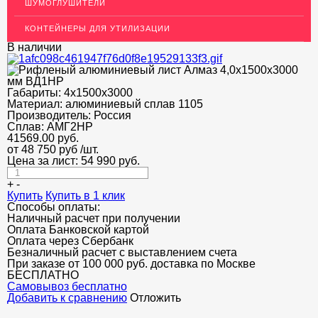
ШУМОГЛУШИТЕЛИ
ДЕКОР НЕРЖАВЕЙКА
КОНТЕЙНЕРЫ ДЛЯ УТИЛИЗАЦИИ
ОГРАЖДЕНИЯ ДЛЯ ЛЕСТНИЦ
В наличии
ЭЛЕКТРОДЫ
ДЕКОРАТИВНЫЙ УГОЛОК
Габариты:
4х1500х3000
Материал:
алюминиевый сплав 1105
Производитель:
МЕТАЛЛИЧЕСКИЕ ПОРОГИ НАПОЛЬНЫЕ (ДЛЯ ПОЛА),
Россия
РАСКЛАДКА, ПЛИНТУС
Сплав:
АМГ2НР
41569.00
руб.
от 48 750 руб
/шт.
ПОТОЛКИ
Цена за лист:
54 990
руб.
АКЦИИ
+
-
Купить
Купить в 1 клик
НЕДОРОГОЙ МЕТАЛЛОПРОКАТ
Способы оплаты:
Наличный расчет при получении
Оплата Банковской картой
Оплата через Сбербанк
Безналичный расчет с выставлением счета
При заказе от 100 000 руб. доставка по Москве
БЕСПЛАТНО
Cамовывоз бесплатно
Добавить к сравнению
Отложить