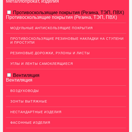
Металлопрокат, изделия
АЛЮМИНИЕВЫЙ ПРОКАТ
Противоскользящие покрытия (Резина, ТЭП, ПВХ)
Противоскользящие покрытия (Резина, ТЭП, ПВХ)
Перфорированный лист
МОДУЛЬНЫЕ АНТИСКОЛЬЗЯЩИЕ ПОКРЫТИЯ
Алюминиевые листы
ПРОТИВОСКОЛЬЗЯЩИЕ РЕЗИНОВЫЕ НАКЛАДКИ НА СТУПЕНИ
Гладкие алюминиевые листы
И ПРОСТУПИ
Рифленые алюминиевые листы
РЕЗИНОВЫЕ ДОРОЖКИ, РУЛОНЫ И ЛИСТЫ
Алюминиевые профили
УГЛЫ И ЛЕНТЫ САМОКЛЕЯЩИЕСЯ
Гафрированные алюминиевые листы
Вентиляция
Алюминиевые трубы
Вентиляция
Профиль для гипсокартона, МДФ, панелей
ВОЗДУХОВОДЫ
Ящики из алюминия
ЗОНТЫ ВЫТЯЖНЫЕ
НЕРЖАВЕЮЩАЯ СТАЛЬ
НЕСТАНДАРТНЫЕ ИЗДЕЛИЯ
МЕДНЫЙ ПРОКАТ
ФАСОННЫЕ ИЗДЕЛИЯ
ЛАТУННЫЙ ПРОКАТ