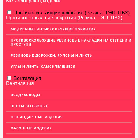
Металлопрокат, изделия
АЛЮМИНИЕВЫЙ ПРОКАТ
Противоскользящие покрытия (Резина, ТЭП, ПВХ)
Противоскользящие покрытия (Резина, ТЭП, ПВХ)
НЕРЖАВЕЮЩАЯ СТАЛЬ
МОДУЛЬНЫЕ АНТИСКОЛЬЗЯЩИЕ ПОКРЫТИЯ
Нержавеющие листы
ПРОТИВОСКОЛЬЗЯЩИЕ РЕЗИНОВЫЕ НАКЛАДКИ НА СТУПЕНИ И
Уголки из нержавеющей стали
ПРОСТУПИ
Пруток (круг) из нержавеющей стали
РЕЗИНОВЫЕ ДОРОЖКИ, РУЛОНЫ И ЛИСТЫ
Полоса из нержавейки
УГЛЫ И ЛЕНТЫ САМОКЛЕЯЩИЕСЯ
Нержавеющие трубы
Вентиляция
ПВЛ-листы
Вентиляция
Швеллер (профиль) нержавеющий
ВОЗДУХОВОДЫ
Сетка из нержавейки
ЗОНТЫ ВЫТЯЖНЫЕ
МЕДНЫЙ ПРОКАТ
НЕСТАНДАРТНЫЕ ИЗДЕЛИЯ
ЛАТУННЫЙ ПРОКАТ
ФАСОННЫЕ ИЗДЕЛИЯ
ДЕКОР НЕРЖАВЕЙКА