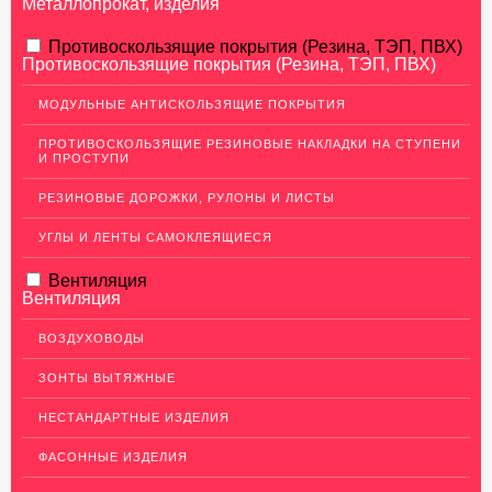
Металлопрокат, изделия
АЛЮМИНИЕВЫЙ ПРОКАТ
Противоскользящие покрытия (Резина, ТЭП, ПВХ)
Противоскользящие покрытия (Резина, ТЭП, ПВХ)
Перфорированный лист
МОДУЛЬНЫЕ АНТИСКОЛЬЗЯЩИЕ ПОКРЫТИЯ
Алюминиевые листы
ПРОТИВОСКОЛЬЗЯЩИЕ РЕЗИНОВЫЕ НАКЛАДКИ НА СТУПЕНИ
Гладкие алюминиевые листы
И ПРОСТУПИ
Рифленые алюминиевые листы
РЕЗИНОВЫЕ ДОРОЖКИ, РУЛОНЫ И ЛИСТЫ
Алюминиевые профили
УГЛЫ И ЛЕНТЫ САМОКЛЕЯЩИЕСЯ
Гафрированные алюминиевые листы
Вентиляция
Алюминиевые трубы
Вентиляция
Профиль для гипсокартона, МДФ, панелей
ВОЗДУХОВОДЫ
Ящики из алюминия
ЗОНТЫ ВЫТЯЖНЫЕ
НЕРЖАВЕЮЩАЯ СТАЛЬ
НЕСТАНДАРТНЫЕ ИЗДЕЛИЯ
МЕДНЫЙ ПРОКАТ
ФАСОННЫЕ ИЗДЕЛИЯ
ЛАТУННЫЙ ПРОКАТ