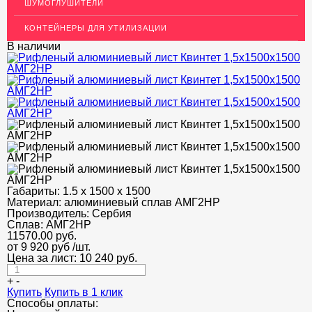
ШУМОГЛУШИТЕЛИ
ДЕКОР НЕРЖАВЕЙКА
КОНТЕЙНЕРЫ ДЛЯ УТИЛИЗАЦИИ
ОГРАЖДЕНИЯ ДЛЯ ЛЕСТНИЦ
В наличии
ЭЛЕКТРОДЫ
ДЕКОРАТИВНЫЙ УГОЛОК
МЕТАЛЛИЧЕСКИЕ ПОРОГИ НАПОЛЬНЫЕ (ДЛЯ ПОЛА),
РАСКЛАДКА, ПЛИНТУС
ПОТОЛКИ
АКЦИИ
Габариты:
1.5 х 1500 х 1500
НЕДОРОГОЙ МЕТАЛЛОПРОКАТ
Материал:
алюминиевый сплав АМГ2НР
Производитель:
Сербия
Сплав:
АМГ2НР
11570.00
руб.
от 9 920 руб
/шт.
Цена за лист:
10 240
руб.
+
-
Купить
Купить в 1 клик
Способы оплаты: