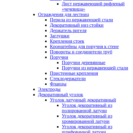
Лист нержавеющий рифленый
«чечевица»
Ограждения для лестниц
Перила из нержавеющей стали
Декоративный низ стойки
Держатель ригеля
Заглушки
Крепления стоек
Кронштейны для поручня к стене
Повороты и соединители труб
Поручни
Поручни деревянные
Поручни из нержавеющей стали
Пристенные крепления
Стеклодержатели
Фланцы
Электроды
Декоративный уголок
Уголок латунный декоративный
Уголок декоративный из
полированной латуни
Уголок декоративный из
хромированной латуни
Уголок декоративный из
шлифованной латуни