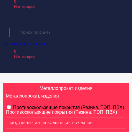
0
Нет товаров
Отложенные товары
О КОМПАНИИ
0
КАТАЛОГ ТОВАРОВ
Нет товаров
УСЛУГИ
ПРОИЗВОДИТЕЛИ
КАК КУПИТЬ
Металлопрокат, изделия
ДОСТАВКА И ОПЛАТА
Металлопрокат, изделия
КОНТАКТЫ
АЛЮМИНИЕВЫЙ ПРОКАТ
Противоскользящие покрытия (Резина, ТЭП, ПВХ)
Противоскользящие покрытия (Резина, ТЭП, ПВХ)
НЕРЖАВЕЮЩАЯ СТАЛЬ
МОДУЛЬНЫЕ АНТИСКОЛЬЗЯЩИЕ ПОКРЫТИЯ
МЕДНЫЙ ПРОКАТ