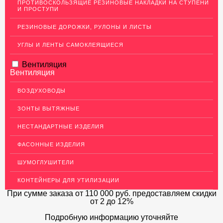
ПРОТИВОСКОЛЬЗЯЩИЕ РЕЗИНОВЫЕ НАКЛАДКИ НА СТУПЕНИ
И ПРОСТУПИ
ЛАТУННЫЙ ПРОКАТ
РЕЗИНОВЫЕ ДОРОЖКИ, РУЛОНЫ И ЛИСТЫ
ДЕКОР НЕРЖАВЕЙКА
УГЛЫ И ЛЕНТЫ САМОКЛЕЯЩИЕСЯ
ОГРАЖДЕНИЯ ДЛЯ ЛЕСТНИЦ
Вентиляция
ЭЛЕКТРОДЫ
Вентиляция
ДЕКОРАТИВНЫЙ УГОЛОК
ВОЗДУХОВОДЫ
МЕТАЛЛИЧЕСКИЕ ПОРОГИ НАПОЛЬНЫЕ (ДЛЯ ПОЛА),
РАСКЛАДКА, ПЛИНТУС
ЗОНТЫ ВЫТЯЖНЫЕ
ПОТОЛКИ
НЕСТАНДАРТНЫЕ ИЗДЕЛИЯ
АКЦИИ
ФАСОННЫЕ ИЗДЕЛИЯ
НЕДОРОГОЙ МЕТАЛЛОПРОКАТ
ШУМОГЛУШИТЕЛИ
КОНТЕЙНЕРЫ ДЛЯ УТИЛИЗАЦИИ
При сумме заказа
от 110 000 руб.
предоставляем скидки
от 2 до 12%
Подробную информацию уточняйте