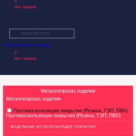
0
Нет товаров
Отложенные товары
О КОМПАНИИ
0
КАТАЛОГ ТОВАРОВ
Нет товаров
УСЛУГИ
ПРОИЗВОДИТЕЛИ
КАК КУПИТЬ
Металлопрокат, изделия
ДОСТАВКА И ОПЛАТА
Металлопрокат, изделия
КОНТАКТЫ
АЛЮМИНИЕВЫЙ ПРОКАТ
Противоскользящие покрытия (Резина, ТЭП, ПВХ)
Противоскользящие покрытия (Резина, ТЭП, ПВХ)
НЕРЖАВЕЮЩАЯ СТАЛЬ
МОДУЛЬНЫЕ АНТИСКОЛЬЗЯЩИЕ ПОКРЫТИЯ
МЕДНЫЙ ПРОКАТ