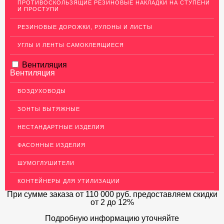
ПРОТИВОСКОЛЬЗЯЩИЕ РЕЗИНОВЫЕ НАКЛАДКИ НА СТУПЕНИ
И ПРОСТУПИ
ЛАТУННЫЙ ПРОКАТ
РЕЗИНОВЫЕ ДОРОЖКИ, РУЛОНЫ И ЛИСТЫ
ДЕКОР НЕРЖАВЕЙКА
УГЛЫ И ЛЕНТЫ САМОКЛЕЯЩИЕСЯ
ОГРАЖДЕНИЯ ДЛЯ ЛЕСТНИЦ
Вентиляция
ЭЛЕКТРОДЫ
Вентиляция
ДЕКОРАТИВНЫЙ УГОЛОК
ВОЗДУХОВОДЫ
МЕТАЛЛИЧЕСКИЕ ПОРОГИ НАПОЛЬНЫЕ (ДЛЯ ПОЛА),
РАСКЛАДКА, ПЛИНТУС
ЗОНТЫ ВЫТЯЖНЫЕ
ПОТОЛКИ
НЕСТАНДАРТНЫЕ ИЗДЕЛИЯ
АКЦИИ
ФАСОННЫЕ ИЗДЕЛИЯ
НЕДОРОГОЙ МЕТАЛЛОПРОКАТ
ШУМОГЛУШИТЕЛИ
КОНТЕЙНЕРЫ ДЛЯ УТИЛИЗАЦИИ
При сумме заказа
от 110 000 руб.
предоставляем скидки
от 2 до 12%
Подробную информацию уточняйте