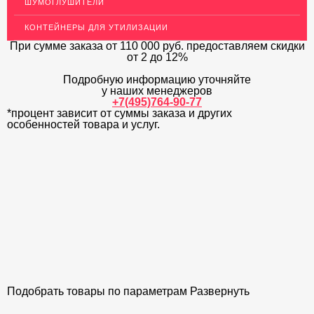
ШУМОГЛУШИТЕЛИ
ОГРАЖДЕНИЯ ДЛЯ ЛЕСТНИЦ
КОНТЕЙНЕРЫ ДЛЯ УТИЛИЗАЦИИ
ЭЛЕКТРОДЫ
При сумме заказа
от 110 000 руб.
предоставляем скидки
от 2 до 12%
ДЕКОРАТИВНЫЙ УГОЛОК
Подробную информацию уточняйте
у наших менеджеров
МЕТАЛЛИЧЕСКИЕ ПОРОГИ НАПОЛЬНЫЕ (ДЛЯ ПОЛА),
РАСКЛАДКА, ПЛИНТУС
+7(495)764-90-77
*процент зависит от суммы заказа и других
особенностей товара и услуг.
ПОТОЛКИ
АКЦИИ
НЕДОРОГОЙ МЕТАЛЛОПРОКАТ
Подобрать товары по параметрам
Развернуть