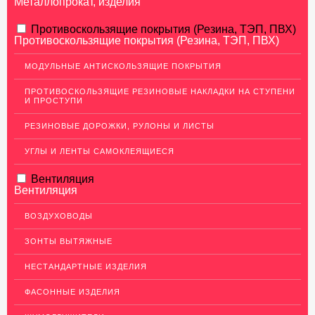
Металлопрокат, изделия
АЛЮМИНИЕВЫЙ ПРОКАТ
Противоскользящие покрытия (Резина, ТЭП, ПВХ)
Противоскользящие покрытия (Резина, ТЭП, ПВХ)
НЕРЖАВЕЮЩАЯ СТАЛЬ
МОДУЛЬНЫЕ АНТИСКОЛЬЗЯЩИЕ ПОКРЫТИЯ
Нержавеющие листы
ПРОТИВОСКОЛЬЗЯЩИЕ РЕЗИНОВЫЕ НАКЛАДКИ НА СТУПЕНИ
Уголки из нержавеющей стали
И ПРОСТУПИ
Пруток (круг) из нержавеющей стали
РЕЗИНОВЫЕ ДОРОЖКИ, РУЛОНЫ И ЛИСТЫ
Полоса из нержавейки
УГЛЫ И ЛЕНТЫ САМОКЛЕЯЩИЕСЯ
Нержавеющие трубы
Вентиляция
ПВЛ-листы
Вентиляция
Швеллер (профиль) нержавеющий
ВОЗДУХОВОДЫ
Сетка из нержавейки
ЗОНТЫ ВЫТЯЖНЫЕ
МЕДНЫЙ ПРОКАТ
НЕСТАНДАРТНЫЕ ИЗДЕЛИЯ
ЛАТУННЫЙ ПРОКАТ
ФАСОННЫЕ ИЗДЕЛИЯ
ДЕКОР НЕРЖАВЕЙКА