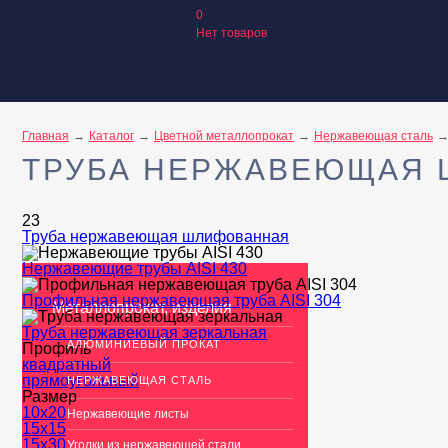
0
Нет товаров
Главная
Каталог
Цветной металлопрокат
Нержавеющая сталь
ТРУБА НЕРЖАВЕЮЩАЯ
23
Труба нержавеющая шлифованная
Нержавеющие трубы AISI 430
Профильная нержавеющая труба AISI 304
Металлопрокат, изделия
Труба нержавеющая зеркальная
АЛЮМИНИЕВЫЙ ПРОКАТ
Профиль
квадратный
прямоугольный
НЕРЖАВЕЮЩАЯ СТАЛЬ
Размер
10х20
Нержавеющие листы
15х15
15х30
Уголки из нержавеющей стали