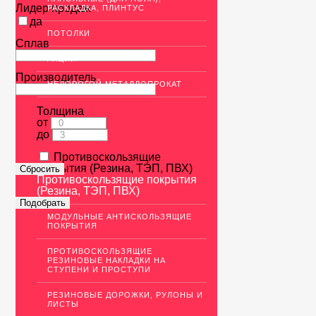
Лидер продаж
РАСКЛАДКА, ПЛИНТУС
да
ПОТОЛКИ
Сплав
АКЦИИ
Производитель
НЕДОРОГОЙ МЕТАЛЛОПРОКАТ
Толщина
от
до
Противоскользящие
покрытия (Резина, ТЭП, ПВХ)
Противоскользящие покрытия
(Резина, ТЭП, ПВХ)
МОДУЛЬНЫЕ АНТИСКОЛЬЗЯЩИЕ
ПОКРЫТИЯ
ПРОТИВОСКОЛЬЗЯЩИЕ
РЕЗИНОВЫЕ НАКЛАДКИ НА
СТУПЕНИ И ПРОСТУПИ
РЕЗИНОВЫЕ ДОРОЖКИ, РУЛОНЫ И
ЛИСТЫ