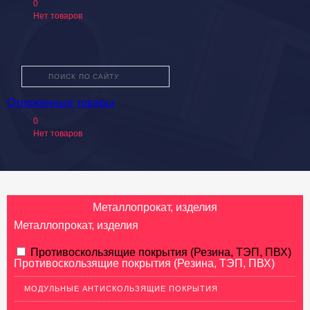
0
Нет товаров
Отложенные товары
О КОМПАНИИ
0
КАТАЛОГ ТОВАРОВ
Нет товаров
УСЛУГИ
ПРОИЗВОДИТЕЛИ
КАК КУПИТЬ
Металлопрокат, изделия
ДОСТАВКА И ОПЛАТА
Металлопрокат, изделия
КОНТАКТЫ
АЛЮМИНИЕВЫЙ ПРОКАТ
Противоскользящие покрытия (Резина, ТЭП, ПВХ)
Противоскользящие покрытия (Резина, ТЭП, ПВХ)
НЕРЖАВЕЮЩАЯ СТАЛЬ
МОДУЛЬНЫЕ АНТИСКОЛЬЗЯЩИЕ ПОКРЫТИЯ
МЕДНЫЙ ПРОКАТ