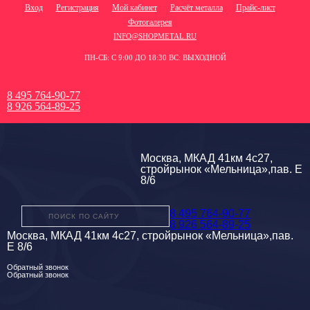
Вход
Регистрация
Мой кабинет
Расчёт металла
Прайс-лист
Фотогалерея
INFO@SHOPMETAL.RU
ПН-СБ: С 9:00 ДО 18:30 ВС: ВЫХОДНОЙ
8 495 764-90-77
8 926 564-89-25
Москва, МКАД 41км 4с27,
стройрынок «Мельница»,пав. Е
8/6
8 495 764-90-77
8 926 564-89-25
Москва, МКАД 41км 4с27, стройрынок «Мельница»,пав.
Е 8/6
Обратный звонок
Обратный звонок