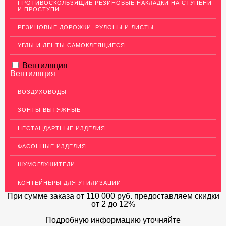
ПРОТИВОСКОЛЬЗЯЩИЕ РЕЗИНОВЫЕ НАКЛАДКИ НА СТУПЕНИ
И ПРОСТУПИ
ЛАТУННЫЙ ПРОКАТ
РЕЗИНОВЫЕ ДОРОЖКИ, РУЛОНЫ И ЛИСТЫ
ДЕКОР НЕРЖАВЕЙКА
УГЛЫ И ЛЕНТЫ САМОКЛЕЯЩИЕСЯ
ОГРАЖДЕНИЯ ДЛЯ ЛЕСТНИЦ
Вентиляция
ЭЛЕКТРОДЫ
Вентиляция
ДЕКОРАТИВНЫЙ УГОЛОК
ВОЗДУХОВОДЫ
МЕТАЛЛИЧЕСКИЕ ПОРОГИ НАПОЛЬНЫЕ (ДЛЯ ПОЛА),
РАСКЛАДКА, ПЛИНТУС
ЗОНТЫ ВЫТЯЖНЫЕ
ПОТОЛКИ
НЕСТАНДАРТНЫЕ ИЗДЕЛИЯ
АКЦИИ
ФАСОННЫЕ ИЗДЕЛИЯ
НЕДОРОГОЙ МЕТАЛЛОПРОКАТ
ШУМОГЛУШИТЕЛИ
КОНТЕЙНЕРЫ ДЛЯ УТИЛИЗАЦИИ
При сумме заказа
от 110 000 руб.
предоставляем скидки
от 2 до 12%
Подробную информацию уточняйте