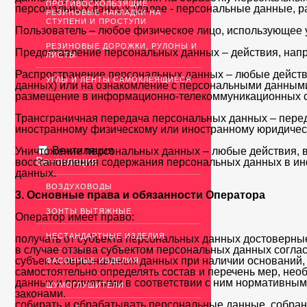
ПРОТИВОСКОЛЬЗЯЩИЕ
персональных данных (далее - персональные данные, р
РЕЗИНОВЫЕ НАКЛАДКИ НА
СТУПЕНИ И ПРОСТУПИ
Пользователь – любое физическое лицо, использующее у
РЕЗИНОВЫЕ ДОРОЖКИ, РУЛОНЫ И
Предоставление персональных данных – действия, напр
ЛИСТЫ
Распространение персональных данных – любые действ
УГЛЫ И ЛЕНТЫ САМОКЛЕЯЩИЕСЯ
данных) или на ознакомление с персональными данными
размещение в информационно-телекоммуникационных се
Трансграничная передача персональных данных – переда
иностранному физическому или иностранному юридичес
Вентиляция
Уничтожение персональных данных – любые действия, 
Вентиляция
восстановления содержания персональных данных в ин
данных.
ВОЗДУХОВОДЫ
3. Основные права и обязанности Оператора
ЗОНТЫ ВЫТЯЖНЫЕ
Оператор имеет право:
НЕСТАНДАРТНЫЕ ИЗДЕЛИЯ
получать от субъекта персональных данных достоверн
в случае отзыва субъектом персональных данных согла
субъекта персональных данных при наличии оснований,
ФАСОННЫЕ ИЗДЕЛИЯ
самостоятельно определять состав и перечень мер, не
данных и принятыми в соответствии с ним нормативны
ШУМОГЛУШИТЕЛИ
законами.
собирать и обрабатывать персональные данные, собран