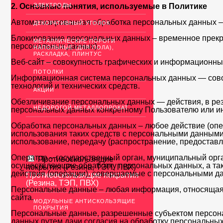
2. Основные понятия, используемые в Политике
ЭЛЕКТРОДЫ
Автоматизированная обработка персональных данных –
ДЕКОРАТИВНЫЙ УГОЛОК
Блокирование персональных данных – временное прекра
МЕТАЛЛИЧЕСКИЕ ПОРОГИ
персональных данных).
НАПОЛЬНЫЕ (ДЛЯ ПОЛА),
РАСКЛАДКА, ПЛИНТУС
Веб-сайт – совокупность графических и информационных
ПОТОЛКИ
Информационная система персональных данных — сово
технологий и технических средств.
АКЦИИ
Обезличивание персональных данных — действия, в ре
НЕДОРОГОЙ МЕТАЛЛОПРОКАТ
персональных данных конкретному Пользователю или и
Обработка персональных данных – любое действие (опе
использования таких средств с персональными данными, 
использование, передачу (распространение, предоставл
Оператор – государственный орган, муниципальный орга
Противоскользящие
осуществляющие обработку персональных данных, а та
покрытия (Резина, ТЭП, ПВХ)
действия (операции), совершаемые с персональными д
Противоскользящие покрытия
(Резина, ТЭП, ПВХ)
Персональные данные – любая информация, относящаяс
сайта.
МОДУЛЬНЫЕ АНТИСКОЛЬЗЯЩИЕ
ПОКРЫТИЯ
Персональные данные, разрешенные субъектом персонал
данных путем дачи согласия на обработку персональны