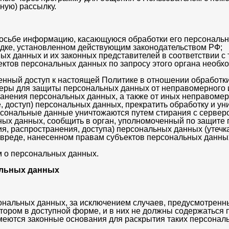
ную) рассылку.
росьбе информацию, касающуюся обработки его персональ
ядке, установленном действующим законодательством РФ;
ых данных и их законных представителей в соответствии с
ектов персональных данных по запросу этого органа необх
енный доступ к настоящей Политике в отношении обработк
еры для защиты персональных данных от неправомерного ил
ранения персональных данных, а также от иных неправоме
, доступ) персональных данных, прекратить обработку и ун
сональные данные уничтожаются путем стирания с сервер
ных данных, сообщить в орган, уполномоченный по защите 
я, распространения, доступа) персональных данных (утечк
 вреде, нанесенном правам субъектов персональных данны
м о персональных данных.
альных данных
ональных данных, за исключением случаев, предусмотрен
ором в доступной форме, и в них не должны содержаться 
имеются законные основания для раскрытия таких персонал