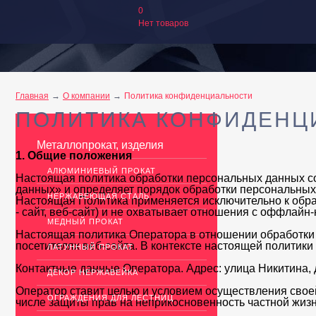
0
Нет товаров
Главная
О компании
Политика конфиденциальности
ПОЛИТИКА КОНФИДЕНЦ
Металлопрокат, изделия
1. Общие положения
АЛЮМИНИЕВЫЙ ПРОКАТ
Настоящая политика обработки персональных данных со
данных» и определяет порядок обработки персональных
НЕРЖАВЕЮЩАЯ СТАЛЬ
Настоящая Политика применяется исключительно к обр
- сайт, веб-сайт) и не охватывает отношения с оффлайн
МЕДНЫЙ ПРОКАТ
Настоящая политика Оператора в отношении обработки 
посетителях веб-сайта. В контексте настоящей политики
ЛАТУННЫЙ ПРОКАТ
Контактные данные Оператора. Адрес: улица Никитина, д.
ДЕКОР НЕРЖАВЕЙКА
Оператор ставит целью и условием осуществления своей
ОГРАЖДЕНИЯ ДЛЯ ЛЕСТНИЦ
числе защиты прав на неприкосновенность частной жизн