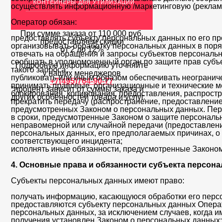
КОНТЕЙНЕРЫ ДЛЯ УТИЛИЗАЦИИ
осуществлять информационную /маркетинговую (реклам
Оператор обязан:
При сумме заказа
от 110 000 руб.
предоставлять субъекту персональных данных по его п
предоставляем скидки
организовывать обработку персональных данных в пор
от 2 до 12%
отвечать на обращения и запросы субъектов персональн
сообщать в уполномоченный орган по защите прав субъ
Подробную информацию уточняйте
такого запроса;
у наших менеджеров
публиковать или иным образом обеспечивать неогранич
+7(495)764-90-77
принимать правовые, организационные и технические м
*процент зависит от суммы заказа и
блокирования, копирования, предоставления, распрост
других особенностей товара и услуг.
прекратить передачу (распространение, предоставление
предусмотренных Законом о персональных данных. Пер
в сроки, предусмотренные Законом о защите персональ
неправомерной или случайной передачи (предоставлени
персональных данных, его предполагаемых причинах, о
соответствующего инцидента;
исполнять иные обязанности, предусмотренные Законо
4. Основные права и обязанности субъекта персон
Субъекты персональных данных имеют право:
получать информацию, касающуюся обработки его перс
предоставляются субъекту персональных данных Операт
персональных данных, за исключением случаев, когда 
получения установлен Законом о персональных данных;