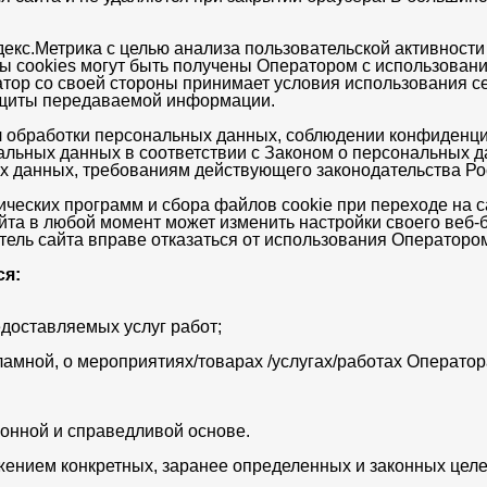
декс.Метрика с целью анализа пользовательской активност
ы cookies могут быть получены Оператором с использован
тор со своей стороны принимает условия использования се
ащиты передаваемой информации.
л обработки персональных данных, соблюдении конфиденц
льных данных в соответствии с Законом о персональных д
ых данных, требованиям действующего законодательства Р
ческих программ и сбора файлов соokie при переходе на 
та в любой момент может изменить настройки своего веб-б
итель сайта вправе отказаться от использования Операторо
ся:
доставляемых услуг работ;
амной, о мероприятиях/товарах /услугах/работах Оператор
онной и справедливой основе.
ением конкретных, заранее определенных и законных целе