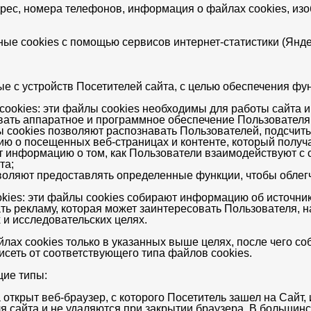
дрес, номера телефонов, информация о файлах cookies, из
ые cookies с помощью сервисов интернет-статистики (Яндекс
е с устройств Посетителей сайта, с целью обеспечения фу
ookies: эти файлы cookies необходимы для работы сайта 
вать аппаратное и программное обеспечение Пользователя,
ы cookies позволяют распознавать Пользователей, подсчиты
ю о посещенных веб-страницах и контенте, который получа
т информацию о том, как Пользователи взаимодействуют с с
та;
воляют предоставлять определенные функции, чтобы облегч
ies: эти файлы cookies собирают информацию об источник
ь рекламу, которая может заинтересовать Пользователя, 
 и исследовательских целях.
ах сookies только в указанных выше целях, после чего с
исеть от соответствующего типа файлов соokies.
щие типы:
 открыт веб-браузер, с которого Посетитель зашел на Сайт, 
я сайта и не удаляются при закрытии браузера. В большинс