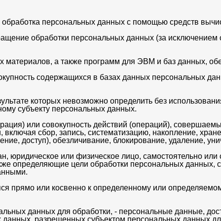
 обработка персональных данных с помощью средств вычис
щение обработки персональных данных (за исключением с
 материалов, а также программ для ЭВМ и баз данных, обе
купность содержащихся в базах данных персональных дан
зультате которых невозможно определить без использован
ному субъекту персональных данных.
рация) или совокупность действий (операций), совершаемы
включая сбор, запись, систематизацию, накопление, хране
ение, доступ), обезличивание, блокирование, удаление, у
н, юридическое или физическое лицо, самостоятельно или 
кже определяющие цели обработки персональных данных, с
анными.
я прямо или косвенно к определенному или определяемом
ьных данных для обработки, - персональные данные, дос
х данных, разрешенных субъектом персональных данных дл