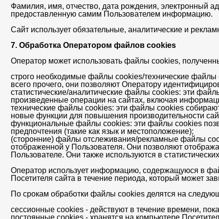
Фамилия, имя, отчество, дата рождения, электронный а
предоставленную самим Пользователем информацию.
Сайт использует обязательные, аналитические и рекламн
7. Обработка Оператором файлов cookies
Оператор может использовать файлы cookies, полученны
строго необходимые файлы cookies/технические файлы c
всего прочего, они позволяют Оператору идентифициро
статистические/аналитические файлы cookies: эти файл
произведенные операции на сайтах, включая информаци
технические файлы cookies: эти файлы cookies собираю
новые функции для повышения производительности сай
функциональные файлы cookies: эти файлы cookies поз
предпочтения (такие как язык и местоположение);
(сторонние) файлы отслеживания/рекламные файлы cook
отображенной у Пользователя. Они позволяют отображат
Пользователе. Они также используются в статистических
Оператор использует информацию, содержащуюся в файл
Посетителя сайта в течение периода, который может зав
По срокам обработки файлы cookies делятся на следую
сессионные cookies - действуют в течение времени, пока
постоянные cookies - хранятся на компьютере Посетител