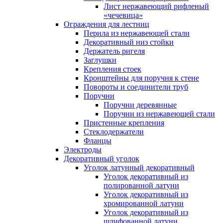
Лист нержавеющий рифленый
«чечевица»
Ограждения для лестниц
Перила из нержавеющей стали
Декоративный низ стойки
Держатель ригеля
Заглушки
Крепления стоек
Кронштейны для поручня к стене
Повороты и соединители труб
Поручни
Поручни деревянные
Поручни из нержавеющей стали
Пристенные крепления
Стеклодержатели
Фланцы
Электроды
Декоративный уголок
Уголок латунный декоративный
Уголок декоративный из
полированной латуни
Уголок декоративный из
хромированной латуни
Уголок декоративный из
шлифованной латуни