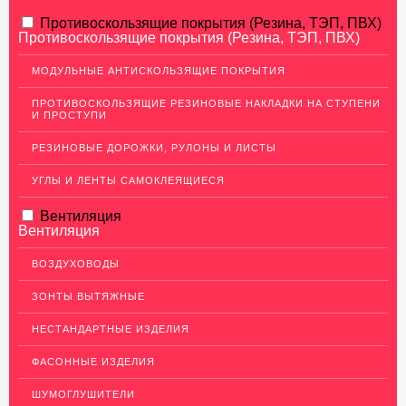
АЛЮМИНИЕВЫЙ ПРОКАТ
Противоскользящие покрытия (Резина, ТЭП, ПВХ)
Противоскользящие покрытия (Резина, ТЭП, ПВХ)
Перфорированный лист
МОДУЛЬНЫЕ АНТИСКОЛЬЗЯЩИЕ ПОКРЫТИЯ
Алюминиевые листы
ПРОТИВОСКОЛЬЗЯЩИЕ РЕЗИНОВЫЕ НАКЛАДКИ НА СТУПЕНИ
Гладкие алюминиевые листы
И ПРОСТУПИ
Рифленые алюминиевые листы
РЕЗИНОВЫЕ ДОРОЖКИ, РУЛОНЫ И ЛИСТЫ
Алюминиевые профили
УГЛЫ И ЛЕНТЫ САМОКЛЕЯЩИЕСЯ
Гафрированные алюминиевые листы
Вентиляция
Алюминиевые трубы
Вентиляция
Профиль для гипсокартона, МДФ, панелей
ВОЗДУХОВОДЫ
Ящики из алюминия
ЗОНТЫ ВЫТЯЖНЫЕ
НЕРЖАВЕЮЩАЯ СТАЛЬ
НЕСТАНДАРТНЫЕ ИЗДЕЛИЯ
МЕДНЫЙ ПРОКАТ
ФАСОННЫЕ ИЗДЕЛИЯ
ЛАТУННЫЙ ПРОКАТ
ШУМОГЛУШИТЕЛИ
ДЕКОР НЕРЖАВЕЙКА