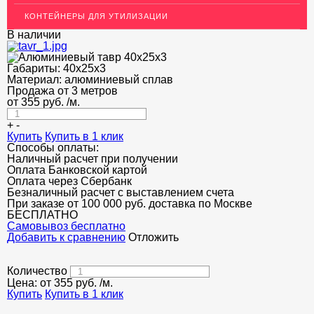
КОНТЕЙНЕРЫ ДЛЯ УТИЛИЗАЦИИ
ОГРАЖДЕНИЯ ДЛЯ ЛЕСТНИЦ
В наличии
ЭЛЕКТРОДЫ
Габариты:
40х25х3
ДЕКОРАТИВНЫЙ УГОЛОК
Материал:
алюминиевый сплав
Продажа от 3 метров
от
355
МЕТАЛЛИЧЕСКИЕ ПОРОГИ НАПОЛЬНЫЕ (ДЛЯ ПОЛА),
руб.
/м.
РАСКЛАДКА, ПЛИНТУС
+
-
Купить
ПОТОЛКИ
Купить в 1 клик
Способы оплаты:
Наличный расчет при получении
АКЦИИ
Оплата Банковской картой
Оплата через Сбербанк
НЕДОРОГОЙ МЕТАЛЛОПРОКАТ
Безналичный расчет с выставлением счета
При заказе от 100 000 руб. доставка по Москве
БЕСПЛАТНО
Cамовывоз бесплатно
Добавить к сравнению
Отложить
Количество
Цена: от
355
руб.
/м.
Купить
Купить в 1 клик