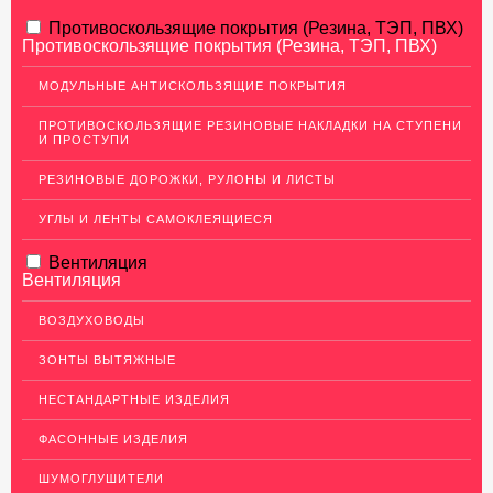
АЛЮМИНИЕВЫЙ ПРОКАТ
Противоскользящие покрытия (Резина, ТЭП, ПВХ)
Противоскользящие покрытия (Резина, ТЭП, ПВХ)
Перфорированный лист
МОДУЛЬНЫЕ АНТИСКОЛЬЗЯЩИЕ ПОКРЫТИЯ
Алюминиевые листы
ПРОТИВОСКОЛЬЗЯЩИЕ РЕЗИНОВЫЕ НАКЛАДКИ НА СТУПЕНИ
Гладкие алюминиевые листы
И ПРОСТУПИ
Рифленые алюминиевые листы
РЕЗИНОВЫЕ ДОРОЖКИ, РУЛОНЫ И ЛИСТЫ
Алюминиевые профили
УГЛЫ И ЛЕНТЫ САМОКЛЕЯЩИЕСЯ
Гафрированные алюминиевые листы
Вентиляция
Алюминиевые трубы
Вентиляция
Профиль для гипсокартона, МДФ, панелей
ВОЗДУХОВОДЫ
Ящики из алюминия
ЗОНТЫ ВЫТЯЖНЫЕ
НЕРЖАВЕЮЩАЯ СТАЛЬ
НЕСТАНДАРТНЫЕ ИЗДЕЛИЯ
МЕДНЫЙ ПРОКАТ
ФАСОННЫЕ ИЗДЕЛИЯ
ЛАТУННЫЙ ПРОКАТ
ШУМОГЛУШИТЕЛИ
ДЕКОР НЕРЖАВЕЙКА