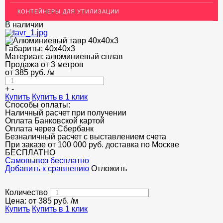
КОНТЕЙНЕРЫ ДЛЯ УТИЛИЗАЦИИ
ОГРАЖДЕНИЯ ДЛЯ ЛЕСТНИЦ
В наличии
ЭЛЕКТРОДЫ
Габариты:
40х40х3
ДЕКОРАТИВНЫЙ УГОЛОК
Материал:
алюминиевый сплав
Продажа от 3 метров
от
385
МЕТАЛЛИЧЕСКИЕ ПОРОГИ НАПОЛЬНЫЕ (ДЛЯ ПОЛА),
руб.
/м
РАСКЛАДКА, ПЛИНТУС
+
-
Купить
ПОТОЛКИ
Купить в 1 клик
Способы оплаты:
Наличный расчет при получении
АКЦИИ
Оплата Банковской картой
Оплата через Сбербанк
НЕДОРОГОЙ МЕТАЛЛОПРОКАТ
Безналичный расчет с выставлением счета
При заказе от 100 000 руб. доставка по Москве
БЕСПЛАТНО
Cамовывоз бесплатно
Добавить к сравнению
Отложить
Количество
Цена: от
385
руб.
/м
Купить
Купить в 1 клик