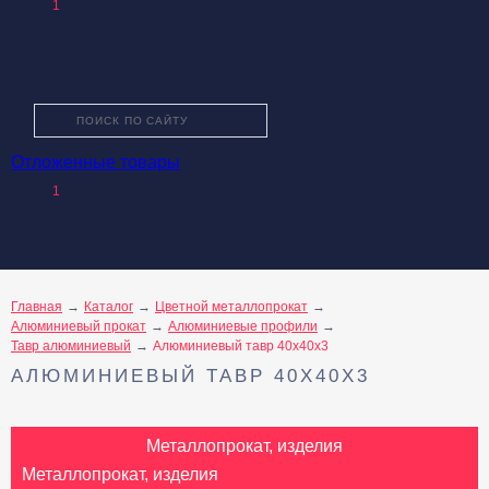
1
Отложенные товары
О КОМПАНИИ
1
КАТАЛОГ ТОВАРОВ
УСЛУГИ
ПРОИЗВОДИТЕЛИ
КАК КУПИТЬ
Главная
Каталог
Цветной металлопрокат
Алюминиевый прокат
Алюминиевые профили
ДОСТАВКА И ОПЛАТА
Тавр алюминиевый
Алюминиевый тавр 40х40х3
АЛЮМИНИЕВЫЙ ТАВР 40Х40Х3
КОНТАКТЫ
Металлопрокат, изделия
Металлопрокат, изделия