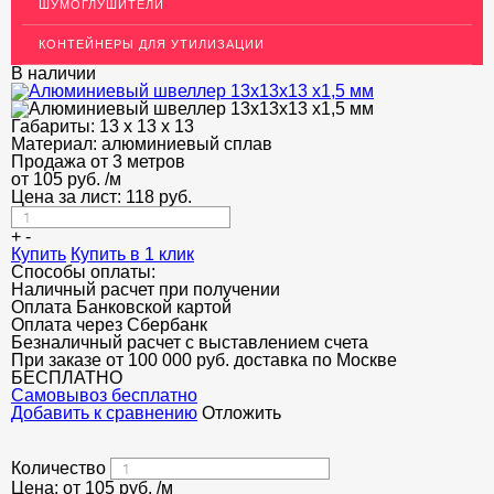
ШУМОГЛУШИТЕЛИ
ДЕКОР НЕРЖАВЕЙКА
КОНТЕЙНЕРЫ ДЛЯ УТИЛИЗАЦИИ
ОГРАЖДЕНИЯ ДЛЯ ЛЕСТНИЦ
В наличии
ЭЛЕКТРОДЫ
Габариты:
13 х 13 х 13
ДЕКОРАТИВНЫЙ УГОЛОК
Материал:
алюминиевый сплав
Продажа от 3 метров
от
105
МЕТАЛЛИЧЕСКИЕ ПОРОГИ НАПОЛЬНЫЕ (ДЛЯ ПОЛА),
руб.
/м
РАСКЛАДКА, ПЛИНТУС
Цена за лист:
118
руб.
ПОТОЛКИ
+
-
Купить
Купить в 1 клик
Способы оплаты:
АКЦИИ
Наличный расчет при получении
Оплата Банковской картой
НЕДОРОГОЙ МЕТАЛЛОПРОКАТ
Оплата через Сбербанк
Безналичный расчет с выставлением счета
При заказе от 100 000 руб. доставка по Москве
БЕСПЛАТНО
Cамовывоз бесплатно
Добавить к сравнению
Отложить
Количество
Цена: от
105
руб.
/м