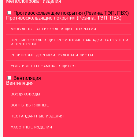
Металлопрокат, изделия
АЛЮМИНИЕВЫЙ ПРОКАТ
Противоскользящие покрытия (Резина, ТЭП, ПВХ)
Противоскользящие покрытия (Резина, ТЭП, ПВХ)
Перфорированный лист
МОДУЛЬНЫЕ АНТИСКОЛЬЗЯЩИЕ ПОКРЫТИЯ
Алюминиевые листы
ПРОТИВОСКОЛЬЗЯЩИЕ РЕЗИНОВЫЕ НАКЛАДКИ НА СТУПЕНИ
Гладкие алюминиевые листы
И ПРОСТУПИ
Рифленые алюминиевые листы
РЕЗИНОВЫЕ ДОРОЖКИ, РУЛОНЫ И ЛИСТЫ
Алюминиевые профили
УГЛЫ И ЛЕНТЫ САМОКЛЕЯЩИЕСЯ
Гафрированные алюминиевые листы
Вентиляция
Алюминиевые трубы
Вентиляция
Профиль для гипсокартона, МДФ, панелей
ВОЗДУХОВОДЫ
Ящики из алюминия
ЗОНТЫ ВЫТЯЖНЫЕ
НЕРЖАВЕЮЩАЯ СТАЛЬ
НЕСТАНДАРТНЫЕ ИЗДЕЛИЯ
МЕДНЫЙ ПРОКАТ
ФАСОННЫЕ ИЗДЕЛИЯ
ЛАТУННЫЙ ПРОКАТ