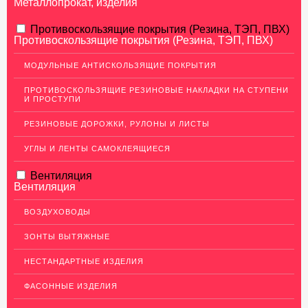
Металлопрокат, изделия
АЛЮМИНИЕВЫЙ ПРОКАТ
Противоскользящие покрытия (Резина, ТЭП, ПВХ)
Противоскользящие покрытия (Резина, ТЭП, ПВХ)
Перфорированный лист
МОДУЛЬНЫЕ АНТИСКОЛЬЗЯЩИЕ ПОКРЫТИЯ
Алюминиевые листы
ПРОТИВОСКОЛЬЗЯЩИЕ РЕЗИНОВЫЕ НАКЛАДКИ НА СТУПЕНИ
Гладкие алюминиевые листы
И ПРОСТУПИ
Рифленые алюминиевые листы
РЕЗИНОВЫЕ ДОРОЖКИ, РУЛОНЫ И ЛИСТЫ
Алюминиевые профили
УГЛЫ И ЛЕНТЫ САМОКЛЕЯЩИЕСЯ
Гафрированные алюминиевые листы
Вентиляция
Алюминиевые трубы
Вентиляция
Профиль для гипсокартона, МДФ, панелей
ВОЗДУХОВОДЫ
Ящики из алюминия
ЗОНТЫ ВЫТЯЖНЫЕ
НЕРЖАВЕЮЩАЯ СТАЛЬ
НЕСТАНДАРТНЫЕ ИЗДЕЛИЯ
МЕДНЫЙ ПРОКАТ
ФАСОННЫЕ ИЗДЕЛИЯ
ЛАТУННЫЙ ПРОКАТ