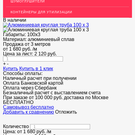
ШУМОГЛУШИТЕЛИ
ДЕКОР НЕРЖАВЕЙКА
КОНТЕЙНЕРЫ ДЛЯ УТИЛИЗАЦИИ
ОГРАЖДЕНИЯ ДЛЯ ЛЕСТНИЦ
В наличии
ЭЛЕКТРОДЫ
Габариты:
100х3
ДЕКОРАТИВНЫЙ УГОЛОК
Материал:
алюминиевый сплав
Продажа от 3 метров
от
1 680
МЕТАЛЛИЧЕСКИЕ ПОРОГИ НАПОЛЬНЫЕ (ДЛЯ ПОЛА),
руб.
/м
РАСКЛАДКА, ПЛИНТУС
Цена за лист:
2 120
руб.
+
-
ПОТОЛКИ
Купить
Купить в 1 клик
Способы оплаты:
АКЦИИ
Наличный расчет при получении
Оплата Банковской картой
НЕДОРОГОЙ МЕТАЛЛОПРОКАТ
Оплата через Сбербанк
Безналичный расчет с выставлением счета
При заказе от 100 000 руб. доставка по Москве
БЕСПЛАТНО
Cамовывоз бесплатно
Добавить к сравнению
Отложить
Количество
Цена: от
1 680
руб.
/м