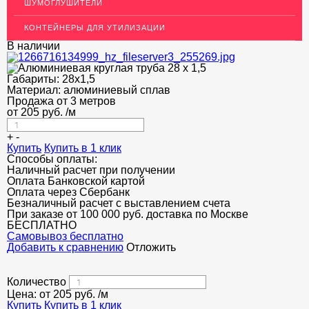
ШУМОГЛУШИТЕЛИ
ДЕКОР НЕРЖАВЕЙКА
КОНТЕЙНЕРЫ ДЛЯ УТИЛИЗАЦИИ
ОГРАЖДЕНИЯ ДЛЯ ЛЕСТНИЦ
В наличии
ЭЛЕКТРОДЫ
Габариты:
28х1,5
ДЕКОРАТИВНЫЙ УГОЛОК
Материал:
алюминиевый сплав
Продажа от 3 метров
от
205
МЕТАЛЛИЧЕСКИЕ ПОРОГИ НАПОЛЬНЫЕ (ДЛЯ ПОЛА),
руб.
/м
РАСКЛАДКА, ПЛИНТУС
+
-
ПОТОЛКИ
Купить
Купить в 1 клик
Способы оплаты:
Наличный расчет при получении
АКЦИИ
Оплата Банковской картой
Оплата через Сбербанк
НЕДОРОГОЙ МЕТАЛЛОПРОКАТ
Безналичный расчет с выставлением счета
При заказе от 100 000 руб. доставка по Москве
БЕСПЛАТНО
Cамовывоз бесплатно
Добавить к сравнению
Отложить
Количество
Цена: от
205
руб.
/м
Купить
Купить в 1 клик