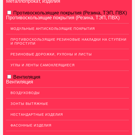
Металлопрокат, изделия
АЛЮМИНИЕВЫЙ ПРОКАТ
Противоскользящие покрытия (Резина, ТЭП, ПВХ)
Противоскользящие покрытия (Резина, ТЭП, ПВХ)
Перфорированный лист
МОДУЛЬНЫЕ АНТИСКОЛЬЗЯЩИЕ ПОКРЫТИЯ
Алюминиевые листы
ПРОТИВОСКОЛЬЗЯЩИЕ РЕЗИНОВЫЕ НАКЛАДКИ НА СТУПЕНИ
Гладкие алюминиевые листы
И ПРОСТУПИ
Рифленые алюминиевые листы
РЕЗИНОВЫЕ ДОРОЖКИ, РУЛОНЫ И ЛИСТЫ
Алюминиевые профили
УГЛЫ И ЛЕНТЫ САМОКЛЕЯЩИЕСЯ
Гафрированные алюминиевые листы
Вентиляция
Алюминиевые трубы
Вентиляция
Профиль для гипсокартона, МДФ, панелей
ВОЗДУХОВОДЫ
Ящики из алюминия
ЗОНТЫ ВЫТЯЖНЫЕ
НЕРЖАВЕЮЩАЯ СТАЛЬ
НЕСТАНДАРТНЫЕ ИЗДЕЛИЯ
МЕДНЫЙ ПРОКАТ
ФАСОННЫЕ ИЗДЕЛИЯ
ЛАТУННЫЙ ПРОКАТ