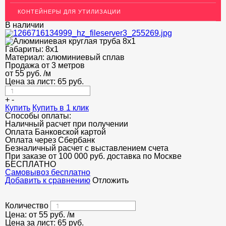
КОНТЕЙНЕРЫ ДЛЯ УТИЛИЗАЦИИ
ОГРАЖДЕНИЯ ДЛЯ ЛЕСТНИЦ
В наличии
ЭЛЕКТРОДЫ
Габариты:
8х1
ДЕКОРАТИВНЫЙ УГОЛОК
Материал:
алюминиевый сплав
Продажа от 3 метров
от
55
МЕТАЛЛИЧЕСКИЕ ПОРОГИ НАПОЛЬНЫЕ (ДЛЯ ПОЛА),
руб.
/м
РАСКЛАДКА, ПЛИНТУС
Цена за лист:
65
руб.
ПОТОЛКИ
+
-
Купить
Купить в 1 клик
Способы оплаты:
АКЦИИ
Наличный расчет при получении
Оплата Банковской картой
НЕДОРОГОЙ МЕТАЛЛОПРОКАТ
Оплата через Сбербанк
Безналичный расчет с выставлением счета
При заказе от 100 000 руб. доставка по Москве
БЕСПЛАТНО
Cамовывоз бесплатно
Добавить к сравнению
Отложить
Количество
Цена: от
55
руб.
/м
Цена за лист:
65
руб.