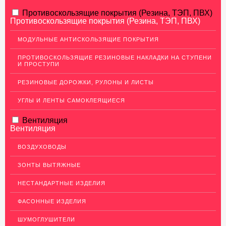
АЛЮМИНИЕВЫЙ ПРОКАТ
Противоскользящие покрытия (Резина, ТЭП, ПВХ)
Противоскользящие покрытия (Резина, ТЭП, ПВХ)
Перфорированный лист
МОДУЛЬНЫЕ АНТИСКОЛЬЗЯЩИЕ ПОКРЫТИЯ
Алюминиевые листы
ПРОТИВОСКОЛЬЗЯЩИЕ РЕЗИНОВЫЕ НАКЛАДКИ НА СТУПЕНИ
Гладкие алюминиевые листы
И ПРОСТУПИ
Рифленые алюминиевые листы
РЕЗИНОВЫЕ ДОРОЖКИ, РУЛОНЫ И ЛИСТЫ
Алюминиевые профили
УГЛЫ И ЛЕНТЫ САМОКЛЕЯЩИЕСЯ
Гафрированные алюминиевые листы
Вентиляция
Алюминиевые трубы
Вентиляция
Профиль для гипсокартона, МДФ, панелей
ВОЗДУХОВОДЫ
Ящики из алюминия
ЗОНТЫ ВЫТЯЖНЫЕ
НЕРЖАВЕЮЩАЯ СТАЛЬ
НЕСТАНДАРТНЫЕ ИЗДЕЛИЯ
МЕДНЫЙ ПРОКАТ
ФАСОННЫЕ ИЗДЕЛИЯ
ЛАТУННЫЙ ПРОКАТ
ШУМОГЛУШИТЕЛИ
ДЕКОР НЕРЖАВЕЙКА