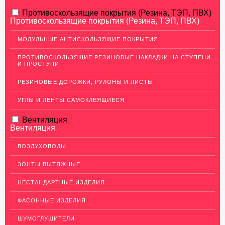
АЛЮМИНИЕВЫЙ ПРОКАТ
Противоскользящие покрытия (Резина, ТЭП, ПВХ)
Противоскользящие покрытия (Резина, ТЭП, ПВХ)
НЕРЖАВЕЮЩАЯ СТАЛЬ
МОДУЛЬНЫЕ АНТИСКОЛЬЗЯЩИЕ ПОКРЫТИЯ
МЕДНЫЙ ПРОКАТ
ПРОТИВОСКОЛЬЗЯЩИЕ РЕЗИНОВЫЕ НАКЛАДКИ НА СТУПЕНИ
И ПРОСТУПИ
ЛАТУННЫЙ ПРОКАТ
РЕЗИНОВЫЕ ДОРОЖКИ, РУЛОНЫ И ЛИСТЫ
ДЕКОР НЕРЖАВЕЙКА
УГЛЫ И ЛЕНТЫ САМОКЛЕЯЩИЕСЯ
ОГРАЖДЕНИЯ ДЛЯ ЛЕСТНИЦ
Вентиляция
ЭЛЕКТРОДЫ
Вентиляция
ДЕКОРАТИВНЫЙ УГОЛОК
ВОЗДУХОВОДЫ
МЕТАЛЛИЧЕСКИЕ ПОРОГИ НАПОЛЬНЫЕ (ДЛЯ ПОЛА),
РАСКЛАДКА, ПЛИНТУС
ЗОНТЫ ВЫТЯЖНЫЕ
Алюминиевый плинтус
НЕСТАНДАРТНЫЕ ИЗДЕЛИЯ
Латунные пороги
ФАСОННЫЕ ИЗДЕЛИЯ
Раскладка под плитку
ШУМОГЛУШИТЕЛИ