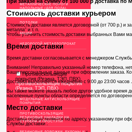
При заказе на сумму от 100 000 р доставка по
МЕТАЛЛИЧЕСКИЕ ПОРОГИ
НАПОЛЬНЫЕ (ДЛЯ ПОЛА),
Стоимость доставки курьером
РАСКЛАДКА, ПЛИНТУС
ПОТОЛКИ
Стоимость доставки является договорной (от 700 р.) и з
металла" и т. п.
АКЦИИ
Чтобы уточнить стоимость доставки выбранных Вами ма
НЕДОРОГОЙ МЕТАЛЛОПРОКАТ
Время доставки
Время доставки согласовывается с менеджером Службы д
Внимание! Неправильно указанный номер телефона, нет
Ваши персональные данные при оформлении заказа. Ко
Противоскользящие
покрытия (Резина, ТЭП, ПВХ)
Доставка выполняется ежедневно с 9:00 до 23:00 часов 
Противоскользящие покрытия
(Резина, ТЭП, ПВХ)
Вы также можете указать любое другое удобное время до
населенные пункты области определяется по договоренн
МОДУЛЬНЫЕ АНТИСКОЛЬЗЯЩИЕ
ПОКРЫТИЯ
Место доставки
ПРОТИВОСКОЛЬЗЯЩИЕ
РЕЗИНОВЫЕ НАКЛАДКИ НА
Доставка осуществляется по адресу, указанному при оф
СТУПЕНИ И ПРОСТУПИ
Службы доставки .
РЕЗИНОВЫЕ ДОРОЖКИ, РУЛОНЫ И