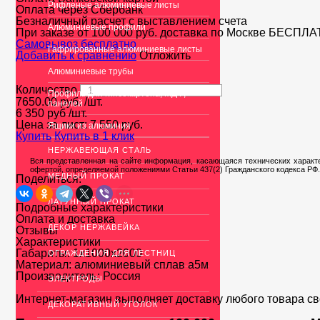
Рифленые алюминиевые листы
Оплата через Сбербанк
Безналичный расчет с выставлением счета
Алюминиевые профили
При заказе от 100 000 руб. доставка по Москве
БЕСПЛА
Cамовывоз бесплатно
Гафрированные алюминиевые листы
Добавить к сравнению
Отложить
Алюминиевые трубы
Количество
Профиль для гипсокартона, МДФ,
7650.00
руб.
/шт.
панелей
6 350 руб
/шт.
Цена за лист:
7 550
руб.
Ящики из алюминия
Купить
Купить в 1 клик
НЕРЖАВЕЮЩАЯ СТАЛЬ
Вся представленная на сайте информация, касающаяся технических характе
офертой, определяемой положениями Статьи 437(2) Гражданского кодекса РФ.
МЕДНЫЙ ПРОКАТ
Поделиться:
ЛАТУННЫЙ ПРОКАТ
Подробные характеристики
Оплата и доставка
ДЕКОР НЕРЖАВЕЙКА
Отзывы
Характеристики
Габариты:
1х1000х2000
ОГРАЖДЕНИЯ ДЛЯ ЛЕСТНИЦ
Материал:
алюминиевый сплав а5м
Производитель:
Россия
ЭЛЕКТРОДЫ
Интернет-магазин выполняет доставку любого товара с
ДЕКОРАТИВНЫЙ УГОЛОК