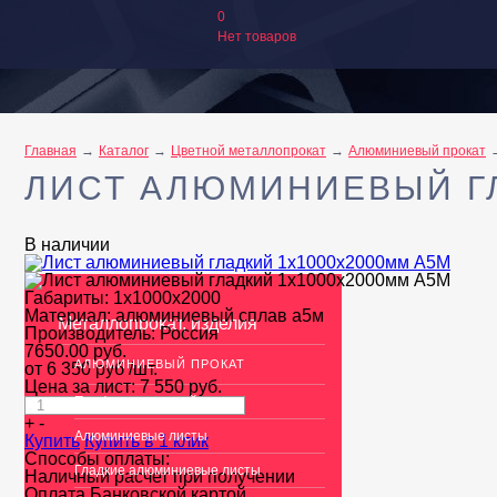
0
Нет товаров
Главная
Каталог
Цветной металлопрокат
Алюминиевый прокат
ЛИСТ АЛЮМИНИЕВЫЙ ГЛ
В наличии
Габариты:
1х1000х2000
Материал:
алюминиевый сплав а5м
Металлопрокат, изделия
Производитель:
Россия
7650.00
руб.
АЛЮМИНИЕВЫЙ ПРОКАТ
от 6 350 руб
/шт.
Цена за лист:
7 550
руб.
Перфорированный лист
+
-
Алюминиевые листы
Купить
Купить в 1 клик
Способы оплаты:
Гладкие алюминиевые листы
Наличный расчет при получении
Оплата Банковской картой