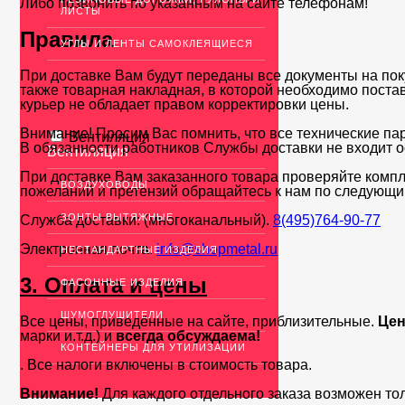
Либо позвонить по указанным на сайте телефонам!
ЛИСТЫ
Правила
УГЛЫ И ЛЕНТЫ САМОКЛЕЯЩИЕСЯ
При доставке Вам будут переданы все документы на пок
также товарная накладная, в которой необходимо поста
курьер не обладает правом корректировки цены.
Внимание! Просим Вас помнить, что все технические па
Вентиляция
В обязанности работников Службы доставки не входит о
Вентиляция
При доставке Вам заказанного товара проверяйте компл
ВОЗДУХОВОДЫ
пожеланий и претензий обращайтесь к нам по следующи
ЗОНТЫ ВЫТЯЖНЫЕ
Служба доставки: (многоканальный).
8(495)764-90-77
Электронная почта:
info@shopmetal.ru
НЕСТАНДАРТНЫЕ ИЗДЕЛИЯ
3. Оплата и цены
ФАСОННЫЕ ИЗДЕЛИЯ
ШУМОГЛУШИТЕЛИ
Все цены, приведённые на сайте, приблизительные.
Цен
марки и.т.д.) и
всегда обсуждаема!
КОНТЕЙНЕРЫ ДЛЯ УТИЛИЗАЦИИ
. Все налоги включены в стоимость товара.
Внимание!
Для каждого отдельного заказа возможен то