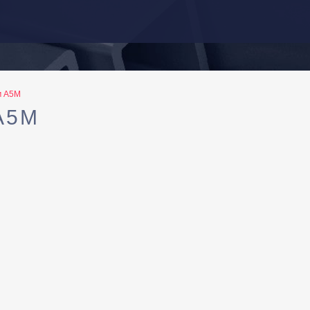
м А5М
А5М