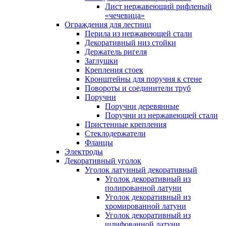
Лист нержавеющий рифленый
«чечевица»
Ограждения для лестниц
Перила из нержавеющей стали
Декоративный низ стойки
Держатель ригеля
Заглушки
Крепления стоек
Кронштейны для поручня к стене
Повороты и соединители труб
Поручни
Поручни деревянные
Поручни из нержавеющей стали
Пристенные крепления
Стеклодержатели
Фланцы
Электроды
Декоративный уголок
Уголок латунный декоративный
Уголок декоративный из
полированной латуни
Уголок декоративный из
хромированной латуни
Уголок декоративный из
шлифованной латуни