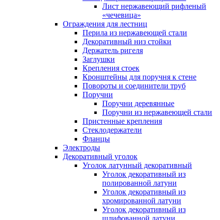
Лист нержавеющий рифленый
«чечевица»
Ограждения для лестниц
Перила из нержавеющей стали
Декоративный низ стойки
Держатель ригеля
Заглушки
Крепления стоек
Кронштейны для поручня к стене
Повороты и соединители труб
Поручни
Поручни деревянные
Поручни из нержавеющей стали
Пристенные крепления
Стеклодержатели
Фланцы
Электроды
Декоративный уголок
Уголок латунный декоративный
Уголок декоративный из
полированной латуни
Уголок декоративный из
хромированной латуни
Уголок декоративный из
шлифованной латуни