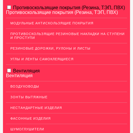
АЛЮМИНИЕВЫЙ ПРОКАТ
Противоскользящие покрытия (Резина, ТЭП, ПВХ)
Противоскользящие покрытия (Резина, ТЭП, ПВХ)
Перфорированный лист
МОДУЛЬНЫЕ АНТИСКОЛЬЗЯЩИЕ ПОКРЫТИЯ
Алюминиевые листы
ПРОТИВОСКОЛЬЗЯЩИЕ РЕЗИНОВЫЕ НАКЛАДКИ НА СТУПЕНИ
Гладкие алюминиевые листы
И ПРОСТУПИ
Рифленые алюминиевые листы
РЕЗИНОВЫЕ ДОРОЖКИ, РУЛОНЫ И ЛИСТЫ
Алюминиевые профили
УГЛЫ И ЛЕНТЫ САМОКЛЕЯЩИЕСЯ
Гафрированные алюминиевые листы
Вентиляция
Алюминиевые трубы
Вентиляция
Профиль для гипсокартона, МДФ, панелей
ВОЗДУХОВОДЫ
Ящики из алюминия
ЗОНТЫ ВЫТЯЖНЫЕ
НЕРЖАВЕЮЩАЯ СТАЛЬ
НЕСТАНДАРТНЫЕ ИЗДЕЛИЯ
МЕДНЫЙ ПРОКАТ
ФАСОННЫЕ ИЗДЕЛИЯ
ЛАТУННЫЙ ПРОКАТ
ШУМОГЛУШИТЕЛИ
ДЕКОР НЕРЖАВЕЙКА