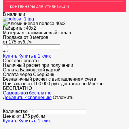
КОНТЕЙНЕРЫ ДЛЯ УТИЛИЗАЦИИ
ОГРАЖДЕНИЯ ДЛЯ ЛЕСТНИЦ
В наличии
ЭЛЕКТРОДЫ
Габариты:
40х2
ДЕКОРАТИВНЫЙ УГОЛОК
Материал:
алюминиевый сплав
Продажа от 3 метров
от
175
МЕТАЛЛИЧЕСКИЕ ПОРОГИ НАПОЛЬНЫЕ (ДЛЯ ПОЛА),
руб.
/м
РАСКЛАДКА, ПЛИНТУС
+
-
Купить
ПОТОЛКИ
Купить в 1 клик
Способы оплаты:
Наличный расчет при получении
АКЦИИ
Оплата Банковской картой
Оплата через Сбербанк
НЕДОРОГОЙ МЕТАЛЛОПРОКАТ
Безналичный расчет с выставлением счета
При заказе от 100 000 руб. доставка по Москве
БЕСПЛАТНО
Cамовывоз бесплатно
Добавить к сравнению
Отложить
Количество
Цена: от
175
руб.
/м
Купить
Купить в 1 клик