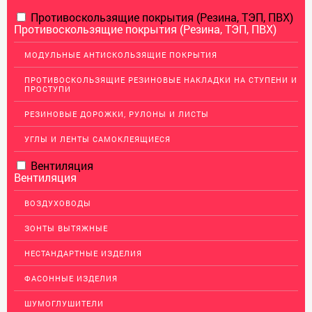
Противоскользящие покрытия (Резина, ТЭП, ПВХ)
АЛЮМИНИЕВЫЙ ПРОКАТ
Противоскользящие покрытия (Резина, ТЭП, ПВХ)
Перфорированный лист
МОДУЛЬНЫЕ АНТИСКОЛЬЗЯЩИЕ ПОКРЫТИЯ
Алюминиевые листы
ПРОТИВОСКОЛЬЗЯЩИЕ РЕЗИНОВЫЕ НАКЛАДКИ НА СТУПЕНИ И
Гладкие алюминиевые листы
ПРОСТУПИ
Рифленые алюминиевые листы
РЕЗИНОВЫЕ ДОРОЖКИ, РУЛОНЫ И ЛИСТЫ
Алюминиевые профили
УГЛЫ И ЛЕНТЫ САМОКЛЕЯЩИЕСЯ
Гафрированные алюминиевые листы
Вентиляция
Алюминиевые трубы
Вентиляция
Профиль для гипсокартона, МДФ, панелей
ВОЗДУХОВОДЫ
Ящики из алюминия
ЗОНТЫ ВЫТЯЖНЫЕ
НЕРЖАВЕЮЩАЯ СТАЛЬ
НЕСТАНДАРТНЫЕ ИЗДЕЛИЯ
МЕДНЫЙ ПРОКАТ
ФАСОННЫЕ ИЗДЕЛИЯ
ЛАТУННЫЙ ПРОКАТ
ШУМОГЛУШИТЕЛИ
ДЕКОР НЕРЖАВЕЙКА