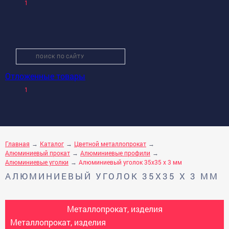
1
Отложенные товары
О КОМПАНИИ
1
КАТАЛОГ ТОВАРОВ
УСЛУГИ
ПРОИЗВОДИТЕЛИ
КАК КУПИТЬ
Главная
Каталог
Цветной металлопрокат
Алюминиевый прокат
Алюминиевые профили
ДОСТАВКА И ОПЛАТА
Алюминиевые уголки
Алюминиевый уголок 35х35 х 3 мм
АЛЮМИНИЕВЫЙ УГОЛОК 35Х35 Х 3 ММ
КОНТАКТЫ
Металлопрокат, изделия
Металлопрокат, изделия