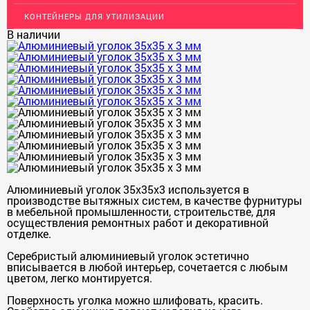
КОНТЕЙНЕРЫ ДЛЯ УТИЛИЗАЦИИ
ОГРАЖДЕНИЯ ДЛЯ ЛЕСТНИЦ
В наличии
ЭЛЕКТРОДЫ
ДЕКОРАТИВНЫЙ УГОЛОК
МЕТАЛЛИЧЕСКИЕ ПОРОГИ НАПОЛЬНЫЕ (ДЛЯ ПОЛА),
РАСКЛАДКА, ПЛИНТУС
ПОТОЛКИ
АКЦИИ
НЕДОРОГОЙ МЕТАЛЛОПРОКАТ
Алюминиевый уголок 35х35х3 используется в
производстве вытяжных систем, в качестве фурнитуры
в мебельной промышленности, строительстве, для
осуществления ремонтных работ и декоративной
отделке.
Серебристый алюминиевый уголок эстетично
вписывается в любой интерьер, сочетается с любым
цветом, легко монтируется.
Поверхность уголка можно шлифовать, красить.