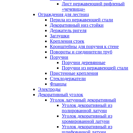
Лист нержавеющий рифленый
«чечевица»
Ограждения для лестниц
Перила из нержавеющей стали
Декоративный низ стойки
Держатель ригеля
Заглушки
Крепления стоек
Кронштейны для поручня к стене
Повороты и соединители труб
Поручни
Поручни деревянные
Поручни из нержавеющей стали
Пристенные крепления
Стеклодержатели
Фланцы
Электроды
Декоративный уголок
Уголок латунный декоративный
Уголок декоративный из
полированной латуни
Уголок декоративный из
хромированной латуни
Уголок декоративный из
шлифованной латуни