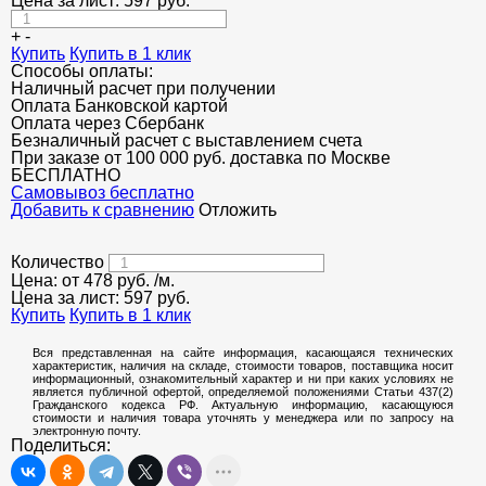
Цена за лист:
597
руб.
ШУМОГЛУШИТЕЛИ
Т-образный профиль
+
-
Купить
КОНТЕЙНЕРЫ ДЛЯ УТИЛИЗАЦИИ
Купить в 1 клик
Алюминиевые пороги
Способы оплаты:
Наличный расчет при получении
Полоса декоративная
Оплата Банковской картой
Оплата через Сбербанк
ПОТОЛКИ
Безналичный расчет с выставлением счета
При заказе от 100 000 руб. доставка по Москве
АКЦИИ
БЕСПЛАТНО
Cамовывоз бесплатно
НЕДОРОГОЙ МЕТАЛЛОПРОКАТ
Добавить к сравнению
Отложить
Количество
Цена: от
478
руб.
/м.
Цена за лист:
597
руб.
Купить
Купить в 1 клик
Вся представленная на сайте информация, касающаяся технических
характеристик, наличия на складе, стоимости товаров, поставщика носит
информационный, ознакомительный характер и ни при каких условиях не
является публичной офертой, определяемой положениями Статьи 437(2)
Гражданского кодекса РФ. Актуальную информацию, касающуюся
стоимости и наличия товара уточнять у менеджера или по запросу на
электронную почту.
Поделиться: