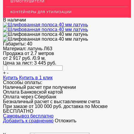
ШУМОГЛУШИТЕЛИ
Т-образный профиль
КОНТЕЙНЕРЫ ДЛЯ УТИЛИЗАЦИИ
Алюминиевые пороги
В наличии
Полоса декоративная
ПОТОЛКИ
Габариты:
40
АКЦИИ
Материал:
латунь Л63
Продажа от 2.7 метров
НЕДОРОГОЙ МЕТАЛЛОПРОКАТ
от
2 917
руб.
/0.9 м.
Цена за лист:
3 445
руб.
+
-
Купить
Купить в 1 клик
Способы оплаты:
Наличный расчет при получении
Оплата Банковской картой
Оплата через Сбербанк
Безналичный расчет с выставлением счета
При заказе от 100 000 руб. доставка по Москве
БЕСПЛАТНО
Cамовывоз бесплатно
Добавить к сравнению
Отложить