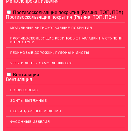
Металлопрокат, изделия
АЛЮМИНИЕВЫЙ ПРОКАТ
Противоскользящие покрытия (Резина, ТЭП, ПВХ)
Противоскользящие покрытия (Резина, ТЭП, ПВХ)
НЕРЖАВЕЮЩАЯ СТАЛЬ
МОДУЛЬНЫЕ АНТИСКОЛЬЗЯЩИЕ ПОКРЫТИЯ
МЕДНЫЙ ПРОКАТ
ПРОТИВОСКОЛЬЗЯЩИЕ РЕЗИНОВЫЕ НАКЛАДКИ НА СТУПЕНИ
И ПРОСТУПИ
ЛАТУННЫЙ ПРОКАТ
РЕЗИНОВЫЕ ДОРОЖКИ, РУЛОНЫ И ЛИСТЫ
ДЕКОР НЕРЖАВЕЙКА
УГЛЫ И ЛЕНТЫ САМОКЛЕЯЩИЕСЯ
ОГРАЖДЕНИЯ ДЛЯ ЛЕСТНИЦ
Вентиляция
ЭЛЕКТРОДЫ
Вентиляция
ДЕКОРАТИВНЫЙ УГОЛОК
ВОЗДУХОВОДЫ
МЕТАЛЛИЧЕСКИЕ ПОРОГИ НАПОЛЬНЫЕ (ДЛЯ ПОЛА),
РАСКЛАДКА, ПЛИНТУС
ЗОНТЫ ВЫТЯЖНЫЕ
Алюминиевый плинтус
НЕСТАНДАРТНЫЕ ИЗДЕЛИЯ
Латунные пороги
ФАСОННЫЕ ИЗДЕЛИЯ
Раскладка под плитку