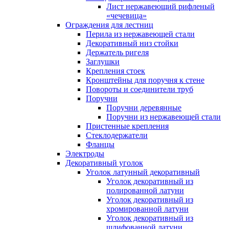
Лист нержавеющий рифленый
«чечевица»
Ограждения для лестниц
Перила из нержавеющей стали
Декоративный низ стойки
Держатель ригеля
Заглушки
Крепления стоек
Кронштейны для поручня к стене
Повороты и соединители труб
Поручни
Поручни деревянные
Поручни из нержавеющей стали
Пристенные крепления
Стеклодержатели
Фланцы
Электроды
Декоративный уголок
Уголок латунный декоративный
Уголок декоративный из
полированной латуни
Уголок декоративный из
хромированной латуни
Уголок декоративный из
шлифованной латуни