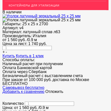
КОНТЕЙНЕРЫ ДЛЯ УТИЛИЗАЦИИ
ОГРАЖДЕНИЯ ДЛЯ ЛЕСТНИЦ
В наличии
ЭЛЕКТРОДЫ
Габариты:
25 х 25 х 2700
ДЕКОРАТИВНЫЙ УГОЛОК
Артикул:
v4
Материал:
латунный сплав л63
Производитель:
МЕТАЛЛИЧЕСКИЕ ПОРОГИ НАПОЛЬНЫЕ (ДЛЯ ПОЛА),
Италия
РАСКЛАДКА, ПЛИНТУС
от
1 560
руб.
/0.9 м
Цена за лист:
1 740
руб.
ПОТОЛКИ
+
-
Купить
Купить в 1 клик
АКЦИИ
Способы оплаты:
Наличный расчет при получении
НЕДОРОГОЙ МЕТАЛЛОПРОКАТ
Оплата Банковской картой
Оплата через Сбербанк
Безналичный расчет с выставлением счета
При заказе от 100 000 руб. доставка по Москве
БЕСПЛАТНО
Cамовывоз бесплатно
Добавить к сравнению
Отложить
Количество
Цена: от
1 560
руб.
/0.9 м