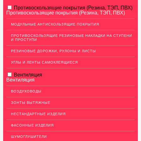
АЛЮМИНИЕВЫЙ ПРОКАТ
Противоскользящие покрытия (Резина, ТЭП, ПВХ)
Противоскользящие покрытия (Резина, ТЭП, ПВХ)
НЕРЖАВЕЮЩАЯ СТАЛЬ
МОДУЛЬНЫЕ АНТИСКОЛЬЗЯЩИЕ ПОКРЫТИЯ
МЕДНЫЙ ПРОКАТ
ПРОТИВОСКОЛЬЗЯЩИЕ РЕЗИНОВЫЕ НАКЛАДКИ НА СТУПЕНИ
И ПРОСТУПИ
ЛАТУННЫЙ ПРОКАТ
РЕЗИНОВЫЕ ДОРОЖКИ, РУЛОНЫ И ЛИСТЫ
Латунные листы
Уголок латунный
УГЛЫ И ЛЕНТЫ САМОКЛЕЯЩИЕСЯ
Пруток (круг) латунный
Вентиляция
Вентиляция
Латунная полоса
Латунный прокат Л63
ВОЗДУХОВОДЫ
Сетка латунная
ЗОНТЫ ВЫТЯЖНЫЕ
Трубы латунные
НЕСТАНДАРТНЫЕ ИЗДЕЛИЯ
Ковродержатели Латунь
ФАСОННЫЕ ИЗДЕЛИЯ
Швеллер (профиль) латунный
ШУМОГЛУШИТЕЛИ
ДЕКОР НЕРЖАВЕЙКА