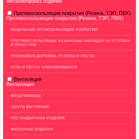
Металлопрокат, изделия
АЛЮМИНИЕВЫЙ ПРОКАТ
Противоскользящие покрытия (Резина, ТЭП, ПВХ)
Противоскользящие покрытия (Резина, ТЭП, ПВХ)
НЕРЖАВЕЮЩАЯ СТАЛЬ
МОДУЛЬНЫЕ АНТИСКОЛЬЗЯЩИЕ ПОКРЫТИЯ
МЕДНЫЙ ПРОКАТ
ПРОТИВОСКОЛЬЗЯЩИЕ РЕЗИНОВЫЕ НАКЛАДКИ НА СТУПЕНИ
И ПРОСТУПИ
ЛАТУННЫЙ ПРОКАТ
РЕЗИНОВЫЕ ДОРОЖКИ, РУЛОНЫ И ЛИСТЫ
ДЕКОР НЕРЖАВЕЙКА
УГЛЫ И ЛЕНТЫ САМОКЛЕЯЩИЕСЯ
ОГРАЖДЕНИЯ ДЛЯ ЛЕСТНИЦ
Вентиляция
ЭЛЕКТРОДЫ
Вентиляция
ДЕКОРАТИВНЫЙ УГОЛОК
ВОЗДУХОВОДЫ
Уголок латунный декоративный
ЗОНТЫ ВЫТЯЖНЫЕ
Уголок нержавеющий декоративный
НЕСТАНДАРТНЫЕ ИЗДЕЛИЯ
Уголок медный декоративный
ФАСОННЫЕ ИЗДЕЛИЯ
Уголок алюминиевый декоративный