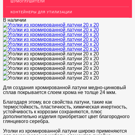
Декоративный пластиковый уголок для стен
ШУМОГЛУШИТЕЛИ
МЕТАЛЛИЧЕСКИЕ ПОРОГИ НАПОЛЬНЫЕ (ДЛЯ ПОЛА),
КОНТЕЙНЕРЫ ДЛЯ УТИЛИЗАЦИИ
РАСКЛАДКА, ПЛИНТУС
В наличии
ПОТОЛКИ
АКЦИИ
НЕДОРОГОЙ МЕТАЛЛОПРОКАТ
Для создания хромированной латуни медно-цинковый
сплав покрывается слоем хрома не толще 24 мкм.
Благодаря этому, все свойства латуни, такие как
термостойкость, пластичность, химическая инертность,
устойчивоcть к коррозии сохраняются, плюс
дополнительно изделия приобретают цвет благородного
глянцевого серебра.
Уголки из хромированной латуни широко применяются