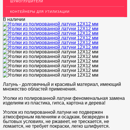
Декоративный пластиковый уголок для стен
ШУМОГЛУШИТЕЛИ
МЕТАЛЛИЧЕСКИЕ ПОРОГИ НАПОЛЬНЫЕ (ДЛЯ ПОЛА),
КОНТЕЙНЕРЫ ДЛЯ УТИЛИЗАЦИИ
РАСКЛАДКА, ПЛИНТУС
В наличии
ПОТОЛКИ
АКЦИИ
НЕДОРОГОЙ МЕТАЛЛОПРОКАТ
Латунь - долговечный и красивый материал, имеющий
множество областей применения.
Уголки из полированной латуни феноменальная замена
изделиям из пластика, гипса, картона и дерева!
Уголок из полированной латуни не подвержен
атмосферным явлениям и осадкам, безвреден в
бытовых условиях, не ржавеет, не трескается, не
ломается, не требует покраски, легко шлифуется.