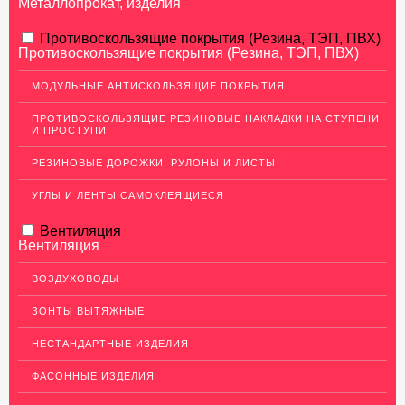
Металлопрокат, изделия
АЛЮМИНИЕВЫЙ ПРОКАТ
Противоскользящие покрытия (Резина, ТЭП, ПВХ)
Противоскользящие покрытия (Резина, ТЭП, ПВХ)
НЕРЖАВЕЮЩАЯ СТАЛЬ
МОДУЛЬНЫЕ АНТИСКОЛЬЗЯЩИЕ ПОКРЫТИЯ
МЕДНЫЙ ПРОКАТ
ПРОТИВОСКОЛЬЗЯЩИЕ РЕЗИНОВЫЕ НАКЛАДКИ НА СТУПЕНИ
И ПРОСТУПИ
ЛАТУННЫЙ ПРОКАТ
РЕЗИНОВЫЕ ДОРОЖКИ, РУЛОНЫ И ЛИСТЫ
ДЕКОР НЕРЖАВЕЙКА
УГЛЫ И ЛЕНТЫ САМОКЛЕЯЩИЕСЯ
ОГРАЖДЕНИЯ ДЛЯ ЛЕСТНИЦ
Вентиляция
ЭЛЕКТРОДЫ
Вентиляция
ДЕКОРАТИВНЫЙ УГОЛОК
ВОЗДУХОВОДЫ
Уголок латунный декоративный
ЗОНТЫ ВЫТЯЖНЫЕ
Уголок нержавеющий декоративный
НЕСТАНДАРТНЫЕ ИЗДЕЛИЯ
Уголок медный декоративный
ФАСОННЫЕ ИЗДЕЛИЯ
Уголок алюминиевый декоративный