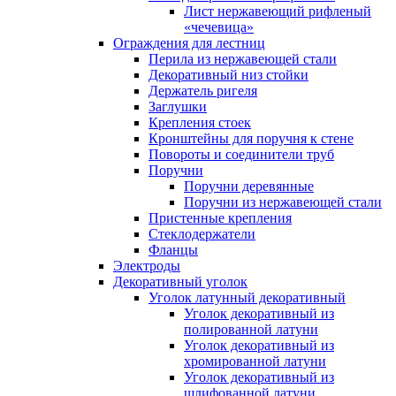
Лист нержавеющий рифленый
«чечевица»
Ограждения для лестниц
Перила из нержавеющей стали
Декоративный низ стойки
Держатель ригеля
Заглушки
Крепления стоек
Кронштейны для поручня к стене
Повороты и соединители труб
Поручни
Поручни деревянные
Поручни из нержавеющей стали
Пристенные крепления
Стеклодержатели
Фланцы
Электроды
Декоративный уголок
Уголок латунный декоративный
Уголок декоративный из
полированной латуни
Уголок декоративный из
хромированной латуни
Уголок декоративный из
шлифованной латуни