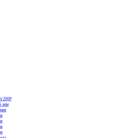
Мг2НР
5 мм
 мм
м
м
м
м
маз