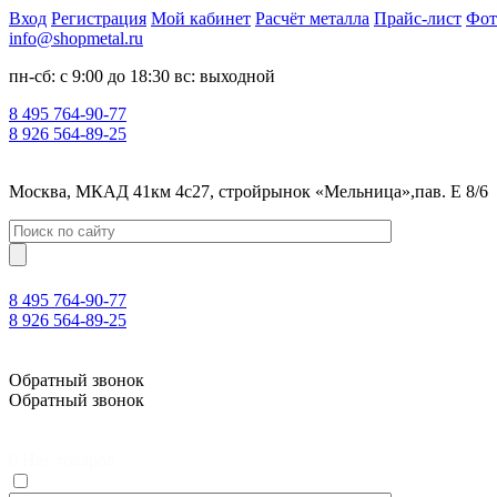
Вход
Регистрация
Мой кабинет
Расчёт металла
Прайс-лист
Фот
info@shopmetal.ru
пн-сб: с 9:00 до 18:30 вс: выходной
8 495 764-90-77
8 926 564-89-25
Москва, МКАД 41км 4с27, стройрынок «Мельница»,пав. Е 8/6
8 495 764-90-77
8 926 564-89-25
Москва, МКАД 41км 4с27, стройрынок «Мельница»,пав. Е 8/6
Обратный звонок
Обратный звонок
0
Нет товаров