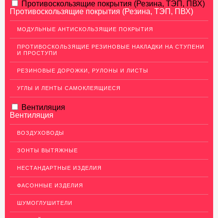
АЛЮМИНИЕВЫЙ ПРОКАТ
Противоскользящие покрытия (Резина, ТЭП, ПВХ)
Противоскользящие покрытия (Резина, ТЭП, ПВХ)
НЕРЖАВЕЮЩАЯ СТАЛЬ
МОДУЛЬНЫЕ АНТИСКОЛЬЗЯЩИЕ ПОКРЫТИЯ
МЕДНЫЙ ПРОКАТ
ПРОТИВОСКОЛЬЗЯЩИЕ РЕЗИНОВЫЕ НАКЛАДКИ НА СТУПЕНИ
И ПРОСТУПИ
ЛАТУННЫЙ ПРОКАТ
РЕЗИНОВЫЕ ДОРОЖКИ, РУЛОНЫ И ЛИСТЫ
Латунные листы
Уголок латунный
УГЛЫ И ЛЕНТЫ САМОКЛЕЯЩИЕСЯ
Пруток (круг) латунный
Вентиляция
Вентиляция
Латунная полоса
Латунный прокат Л63
ВОЗДУХОВОДЫ
Сетка латунная
ЗОНТЫ ВЫТЯЖНЫЕ
Трубы латунные
НЕСТАНДАРТНЫЕ ИЗДЕЛИЯ
Ковродержатели Латунь
ФАСОННЫЕ ИЗДЕЛИЯ
Швеллер (профиль) латунный
ШУМОГЛУШИТЕЛИ
ДЕКОР НЕРЖАВЕЙКА