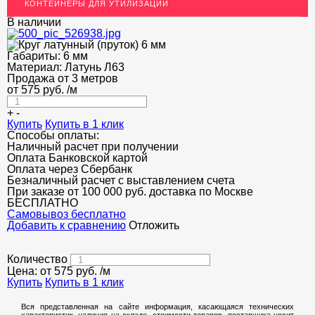
КОНТЕЙНЕРЫ ДЛЯ УТИЛИЗАЦИИ
ОГРАЖДЕНИЯ ДЛЯ ЛЕСТНИЦ
В наличии
ЭЛЕКТРОДЫ
Габариты:
6 мм
ДЕКОРАТИВНЫЙ УГОЛОК
Материал:
Латунь Л63
Продажа от 3 метров
от
575
МЕТАЛЛИЧЕСКИЕ ПОРОГИ НАПОЛЬНЫЕ (ДЛЯ ПОЛА),
руб.
/м
РАСКЛАДКА, ПЛИНТУС
+
-
Купить
ПОТОЛКИ
Купить в 1 клик
Способы оплаты:
Наличный расчет при получении
АКЦИИ
Оплата Банковской картой
Оплата через Сбербанк
НЕДОРОГОЙ МЕТАЛЛОПРОКАТ
Безналичный расчет с выставлением счета
При заказе от 100 000 руб. доставка по Москве
БЕСПЛАТНО
Cамовывоз бесплатно
Добавить к сравнению
Отложить
Количество
Цена: от
575
руб.
/м
Купить
Купить в 1 клик
Вся представленная на сайте информация, касающаяся технических