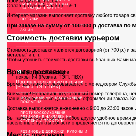
Производитель:
МЕТАЛЛИЧЕСКИЕ ПОРОГИ
Россия
НАПОЛЬНЫЕ (ДЛЯ ПОЛА),
Сплав:
латунный слав ЛС-59-1
РАСКЛАДКА, ПЛИНТУС
Интернет-магазин выполняет доставку любого товара с
ПОТОЛКИ
При заказе на сумму от 100 000 р доставка по
АКЦИИ
Стоимость доставки курьером
НЕДОРОГОЙ МЕТАЛЛОПРОКАТ
Стоимость доставки является договорной (от 700 р.) и з
металла" и т. п.
Чтобы уточнить стоимость доставки выбранных Вами ма
Время доставки
Противоскользящие
покрытия (Резина, ТЭП, ПВХ)
Противоскользящие покрытия
Время доставки согласовывается с менеджером Службы д
(Резина, ТЭП, ПВХ)
Внимание! Неправильно указанный номер телефона, нет
Ваши персональные данные при оформлении заказа. Ко
МОДУЛЬНЫЕ АНТИСКОЛЬЗЯЩИЕ
ПОКРЫТИЯ
Доставка выполняется ежедневно с 9:00 до 23:00 часов 
ПРОТИВОСКОЛЬЗЯЩИЕ
РЕЗИНОВЫЕ НАКЛАДКИ НА
Вы также можете указать любое другое удобное время до
СТУПЕНИ И ПРОСТУПИ
населенные пункты области определяется по договоренн
РЕЗИНОВЫЕ ДОРОЖКИ, РУЛОНЫ И
Место доставки
ЛИСТЫ