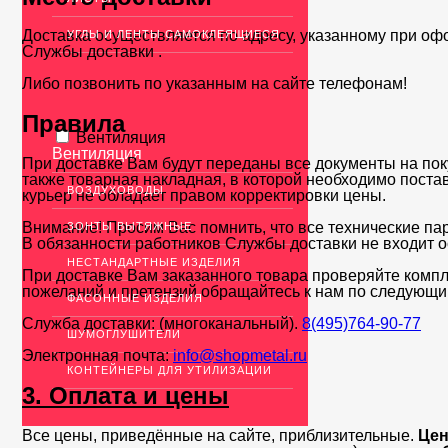
Доставка осуществляется по адресу, указанному при оф
УГЛЫ И ЛЕНТЫ САМОКЛЕЯЩИЕСЯ
Службы доставки .
Либо позвонить по указанным на сайте телефонам!
Правила
Вентиляция
Вентиляция
При доставке Вам будут переданы все документы на пок
также товарная накладная, в которой необходимо поста
ВОЗДУХОВОДЫ
курьер не обладает правом корректировки цены.
Внимание! Просим Вас помнить, что все технические па
ЗОНТЫ ВЫТЯЖНЫЕ
В обязанности работников Службы доставки не входит о
НЕСТАНДАРТНЫЕ ИЗДЕЛИЯ
При доставке Вам заказанного товара проверяйте компл
пожеланий и претензий обращайтесь к нам по следующи
ФАСОННЫЕ ИЗДЕЛИЯ
Служба доставки: (многоканальный).
8(495)764-90-77
ШУМОГЛУШИТЕЛИ
Электронная почта:
info@shopmetal.ru
КОНТЕЙНЕРЫ ДЛЯ УТИЛИЗАЦИИ
3. Оплата и цены
Все цены, приведённые на сайте, приблизительные.
Цен