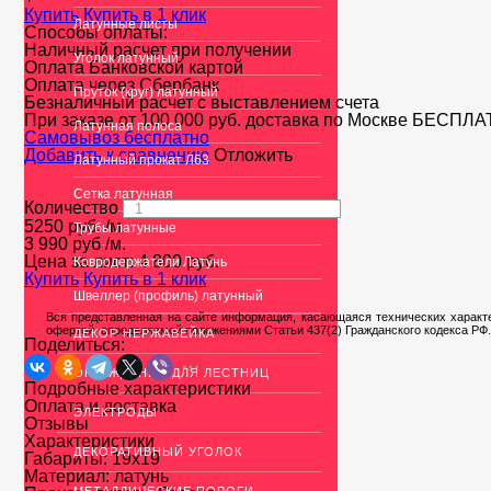
Купить
Купить в 1 клик
Латунные листы
Способы оплаты:
Наличный расчет при получении
Уголок латунный
Оплата Банковской картой
Оплата через Сбербанк
Пруток (круг) латунный
Безналичный расчет с выставлением счета
При заказе от 100 000 руб. доставка по Москве
БЕСПЛА
Латунная полоса
Cамовывоз бесплатно
Добавить к сравнению
Отложить
Латунный прокат Л63
Сетка латунная
Количество
5250
руб.
/м.
Трубы латунные
3 990 руб
/м.
Цена за лист:
4 800
руб.
Ковродержатели Латунь
Купить
Купить в 1 клик
Швеллер (профиль) латунный
Вся представленная на сайте информация, касающаяся технических характе
офертой, определяемой положениями Статьи 437(2) Гражданского кодекса РФ.
ДЕКОР НЕРЖАВЕЙКА
Поделиться:
ОГРАЖДЕНИЯ ДЛЯ ЛЕСТНИЦ
Подробные характеристики
Оплата и доставка
ЭЛЕКТРОДЫ
Отзывы
Характеристики
ДЕКОРАТИВНЫЙ УГОЛОК
Габариты:
19х19
Материал:
латунь