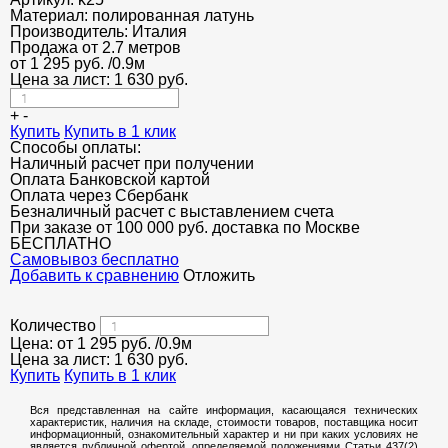
Т-образный профиль
Материал:
полированная латунь
Производитель:
Италия
КОНТЕЙНЕРЫ ДЛЯ УТИЛИЗАЦИИ
Алюминиевые пороги
Продажа от 2.7 метров
от
1 295
руб.
/0.9м
Полоса декоративная
Цена за лист:
1 630
руб.
ПОТОЛКИ
+
-
Купить
Купить в 1 клик
АКЦИИ
Способы оплаты:
Наличный расчет при получении
НЕДОРОГОЙ МЕТАЛЛОПРОКАТ
Оплата Банковской картой
Оплата через Сбербанк
Безналичный расчет с выставлением счета
При заказе от 100 000 руб. доставка по Москве
БЕСПЛАТНО
Cамовывоз бесплатно
Добавить к сравнению
Отложить
Количество
Цена: от
1 295
руб.
/0.9м
Цена за лист:
1 630
руб.
Купить
Купить в 1 клик
Вся представленная на сайте информация, касающаяся технических
характеристик, наличия на складе, стоимости товаров, поставщика носит
информационный, ознакомительный характер и ни при каких условиях не
является публичной офертой, определяемой положениями Статьи 437(2)