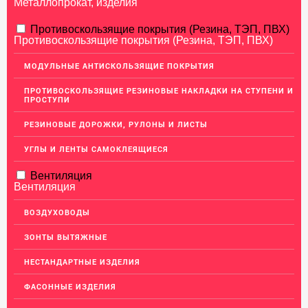
Металлопрокат, изделия
АЛЮМИНИЕВЫЙ ПРОКАТ
Противоскользящие покрытия (Резина, ТЭП, ПВХ)
Противоскользящие покрытия (Резина, ТЭП, ПВХ)
НЕРЖАВЕЮЩАЯ СТАЛЬ
МОДУЛЬНЫЕ АНТИСКОЛЬЗЯЩИЕ ПОКРЫТИЯ
Нержавеющие листы
ПРОТИВОСКОЛЬЗЯЩИЕ РЕЗИНОВЫЕ НАКЛАДКИ НА СТУПЕНИ И
Уголки из нержавеющей стали
ПРОСТУПИ
Пруток (круг) из нержавеющей стали
РЕЗИНОВЫЕ ДОРОЖКИ, РУЛОНЫ И ЛИСТЫ
Полоса из нержавейки
УГЛЫ И ЛЕНТЫ САМОКЛЕЯЩИЕСЯ
Нержавеющие трубы
Вентиляция
ПВЛ-листы
Вентиляция
Швеллер (профиль) нержавеющий
ВОЗДУХОВОДЫ
Сетка из нержавейки
ЗОНТЫ ВЫТЯЖНЫЕ
МЕДНЫЙ ПРОКАТ
НЕСТАНДАРТНЫЕ ИЗДЕЛИЯ
ЛАТУННЫЙ ПРОКАТ
ФАСОННЫЕ ИЗДЕЛИЯ
ДЕКОР НЕРЖАВЕЙКА