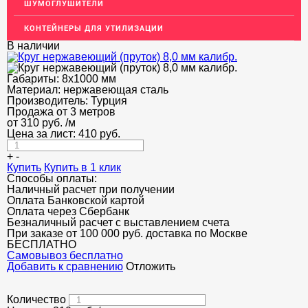
ШУМОГЛУШИТЕЛИ
ОГРАЖДЕНИЯ ДЛЯ ЛЕСТНИЦ
КОНТЕЙНЕРЫ ДЛЯ УТИЛИЗАЦИИ
ЭЛЕКТРОДЫ
В наличии
ДЕКОРАТИВНЫЙ УГОЛОК
Габариты:
8х1000 мм
Материал:
МЕТАЛЛИЧЕСКИЕ ПОРОГИ НАПОЛЬНЫЕ (ДЛЯ ПОЛА),
нержавеющая сталь
РАСКЛАДКА, ПЛИНТУС
Производитель:
Турция
Продажа от 3 метров
от
310
руб.
/м
ПОТОЛКИ
Цена за лист:
410
руб.
АКЦИИ
+
-
Купить
Купить в 1 клик
НЕДОРОГОЙ МЕТАЛЛОПРОКАТ
Способы оплаты:
Наличный расчет при получении
Оплата Банковской картой
Оплата через Сбербанк
Безналичный расчет с выставлением счета
При заказе от 100 000 руб. доставка по Москве
БЕСПЛАТНО
Cамовывоз бесплатно
Добавить к сравнению
Отложить
Количество