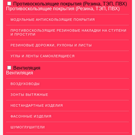
АЛЮМИНИЕВЫЙ ПРОКАТ
Противоскользящие покрытия (Резина, ТЭП, ПВХ)
Противоскользящие покрытия (Резина, ТЭП, ПВХ)
НЕРЖАВЕЮЩАЯ СТАЛЬ
МОДУЛЬНЫЕ АНТИСКОЛЬЗЯЩИЕ ПОКРЫТИЯ
МЕДНЫЙ ПРОКАТ
ПРОТИВОСКОЛЬЗЯЩИЕ РЕЗИНОВЫЕ НАКЛАДКИ НА СТУПЕНИ
И ПРОСТУПИ
Медный лист (листовая медь)
Медная панель
РЕЗИНОВЫЕ ДОРОЖКИ, РУЛОНЫ И ЛИСТЫ
Кровельная медь (медная кровля)
УГЛЫ И ЛЕНТЫ САМОКЛЕЯЩИЕСЯ
Медный (круг) пруток
Вентиляция
Вентиляция
Шины медные
Крепеж из меди
ВОЗДУХОВОДЫ
Медная лента
ЗОНТЫ ВЫТЯЖНЫЕ
Медные трубы
НЕСТАНДАРТНЫЕ ИЗДЕЛИЯ
Сетка медная
ФАСОННЫЕ ИЗДЕЛИЯ
Изделия из Меди
ШУМОГЛУШИТЕЛИ
Кабель, провод медный