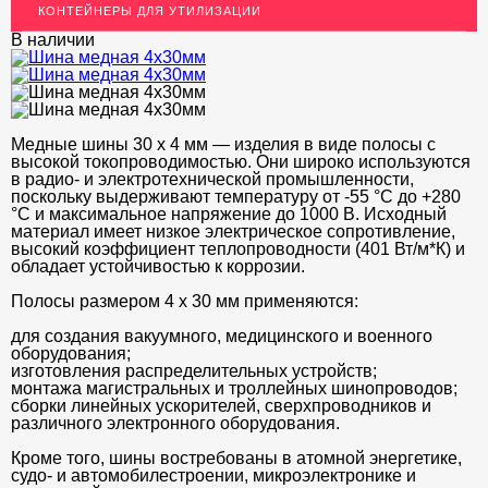
КОНТЕЙНЕРЫ ДЛЯ УТИЛИЗАЦИИ
ЛАТУННЫЙ ПРОКАТ
В наличии
ДЕКОР НЕРЖАВЕЙКА
ОГРАЖДЕНИЯ ДЛЯ ЛЕСТНИЦ
ЭЛЕКТРОДЫ
Медные шины 30 x 4 мм — изделия в виде полосы с
высокой токопроводимостью. Они широко используются
ДЕКОРАТИВНЫЙ УГОЛОК
в радио- и электротехнической промышленности,
поскольку выдерживают температуру от -55 °С до +280
МЕТАЛЛИЧЕСКИЕ ПОРОГИ НАПОЛЬНЫЕ (ДЛЯ ПОЛА),
°С и максимальное напряжение до 1000 В. Исходный
РАСКЛАДКА, ПЛИНТУС
материал имеет низкое электрическое сопротивление,
высокий коэффициент теплопроводности (401 Вт/м*К) и
ПОТОЛКИ
обладает устойчивостью к коррозии.
Полосы размером 4 x 30 мм применяются:
АКЦИИ
для создания вакуумного, медицинского и военного
НЕДОРОГОЙ МЕТАЛЛОПРОКАТ
оборудования;
изготовления распределительных устройств;
монтажа магистральных и троллейных шинопроводов;
сборки линейных ускорителей, сверхпроводников и
различного электронного оборудования.
Кроме того, шины востребованы в атомной энергетике,
судо- и автомобилестроении, микроэлектронике и