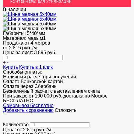
КОНТЕЙНЕРЫ ДЛЯ УТИЛИЗАЦИИ
ЛАТУННЫЙ ПРОКАТ
В наличии
ДЕКОР НЕРЖАВЕЙКА
ОГРАЖДЕНИЯ ДЛЯ ЛЕСТНИЦ
Габариты:
5*40*мм
ЭЛЕКТРОДЫ
Материал:
медь м1
Продажа от 4 метров
ДЕКОРАТИВНЫЙ УГОЛОК
от
2 815
руб.
/м.
Цена за лист:
3 895
руб.
МЕТАЛЛИЧЕСКИЕ ПОРОГИ НАПОЛЬНЫЕ (ДЛЯ ПОЛА),
РАСКЛАДКА, ПЛИНТУС
+
-
Купить
Купить в 1 клик
ПОТОЛКИ
Способы оплаты:
Наличный расчет при получении
Оплата Банковской картой
АКЦИИ
Оплата через Сбербанк
Безналичный расчет с выставлением счета
НЕДОРОГОЙ МЕТАЛЛОПРОКАТ
При заказе от 100 000 руб. доставка по Москве
БЕСПЛАТНО
Cамовывоз бесплатно
Добавить к сравнению
Отложить
Количество
Цена: от
2 815
руб.
/м.