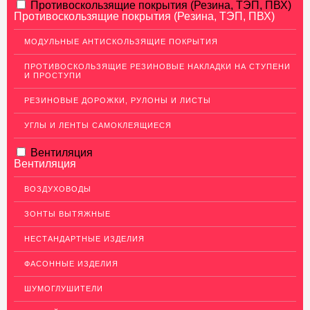
АЛЮМИНИЕВЫЙ ПРОКАТ
Противоскользящие покрытия (Резина, ТЭП, ПВХ)
Противоскользящие покрытия (Резина, ТЭП, ПВХ)
НЕРЖАВЕЮЩАЯ СТАЛЬ
МОДУЛЬНЫЕ АНТИСКОЛЬЗЯЩИЕ ПОКРЫТИЯ
МЕДНЫЙ ПРОКАТ
ПРОТИВОСКОЛЬЗЯЩИЕ РЕЗИНОВЫЕ НАКЛАДКИ НА СТУПЕНИ
И ПРОСТУПИ
Медный лист (листовая медь)
Медная панель
РЕЗИНОВЫЕ ДОРОЖКИ, РУЛОНЫ И ЛИСТЫ
Кровельная медь (медная кровля)
УГЛЫ И ЛЕНТЫ САМОКЛЕЯЩИЕСЯ
Медный (круг) пруток
Вентиляция
Вентиляция
Шины медные
Крепеж из меди
ВОЗДУХОВОДЫ
Медная лента
ЗОНТЫ ВЫТЯЖНЫЕ
Медные трубы
НЕСТАНДАРТНЫЕ ИЗДЕЛИЯ
Сетка медная
ФАСОННЫЕ ИЗДЕЛИЯ
Изделия из Меди
ШУМОГЛУШИТЕЛИ
Кабель, провод медный