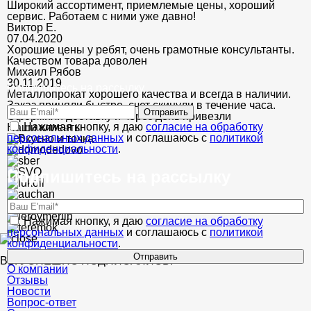
Широкий ассортимент, приемлемые цены, хороший
сервис. Работаем с ними уже давно!
Виктор Е.
07.04.2020
Хорошие цены у ребят, очень грамотные консультанты.
Качеством товара доволен
Михаил Рябов
30.11.2019
Подпишитесь на рассылку
Металлопрокат хорошего качества и всегда в наличии.
Заказ приняли быстро, счет скинули в течение часа.
Отправить
Оформили доставку и через день привезли
Нажимая кнопку, я даю
согласие на обработку
Наши клиенты
персональных данных
и соглашаюсь с
политикой
конфиденциальности
.
Подпишитесь на рассылку
Нажимая кнопку, я даю
согласие на обработку
персональных данных
и соглашаюсь с
политикой
конфиденциальности
.
Отправить
ВЫ УСПЕШНО ПОДПИСАЛИСЬ!
О компании
Отзывы
Новости
Вопрос-ответ