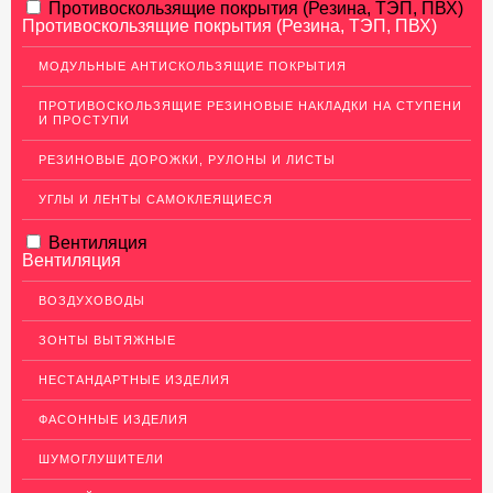
АЛЮМИНИЕВЫЙ ПРОКАТ
Противоскользящие покрытия (Резина, ТЭП, ПВХ)
Противоскользящие покрытия (Резина, ТЭП, ПВХ)
НЕРЖАВЕЮЩАЯ СТАЛЬ
МОДУЛЬНЫЕ АНТИСКОЛЬЗЯЩИЕ ПОКРЫТИЯ
МЕДНЫЙ ПРОКАТ
ПРОТИВОСКОЛЬЗЯЩИЕ РЕЗИНОВЫЕ НАКЛАДКИ НА СТУПЕНИ
И ПРОСТУПИ
Медный лист (листовая медь)
Медная панель
РЕЗИНОВЫЕ ДОРОЖКИ, РУЛОНЫ И ЛИСТЫ
Кровельная медь (медная кровля)
УГЛЫ И ЛЕНТЫ САМОКЛЕЯЩИЕСЯ
Медный (круг) пруток
Вентиляция
Вентиляция
Шины медные
Крепеж из меди
ВОЗДУХОВОДЫ
Медная лента
ЗОНТЫ ВЫТЯЖНЫЕ
Медные трубы
НЕСТАНДАРТНЫЕ ИЗДЕЛИЯ
Сетка медная
ФАСОННЫЕ ИЗДЕЛИЯ
Изделия из Меди
ШУМОГЛУШИТЕЛИ
Кабель, провод медный