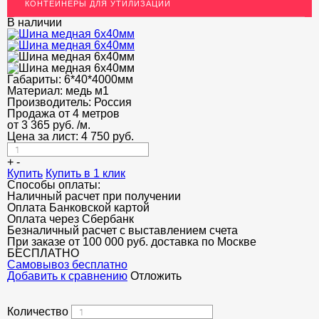
КОНТЕЙНЕРЫ ДЛЯ УТИЛИЗАЦИИ
ЛАТУННЫЙ ПРОКАТ
В наличии
ДЕКОР НЕРЖАВЕЙКА
ОГРАЖДЕНИЯ ДЛЯ ЛЕСТНИЦ
Габариты:
6*40*4000мм
ЭЛЕКТРОДЫ
Материал:
медь м1
Производитель:
Россия
ДЕКОРАТИВНЫЙ УГОЛОК
Продажа от 4 метров
от
3 365
руб.
/м.
МЕТАЛЛИЧЕСКИЕ ПОРОГИ НАПОЛЬНЫЕ (ДЛЯ ПОЛА),
Цена за лист:
4 750
руб.
РАСКЛАДКА, ПЛИНТУС
+
-
ПОТОЛКИ
Купить
Купить в 1 клик
Способы оплаты:
АКЦИИ
Наличный расчет при получении
Оплата Банковской картой
Оплата через Сбербанк
НЕДОРОГОЙ МЕТАЛЛОПРОКАТ
Безналичный расчет с выставлением счета
При заказе от 100 000 руб. доставка по Москве
БЕСПЛАТНО
Cамовывоз бесплатно
Добавить к сравнению
Отложить
Количество