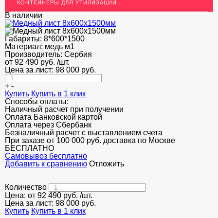
КОНТЕЙНЕРЫ ДЛЯ УТИЛИЗАЦИИ
ЛАТУННЫЙ ПРОКАТ
В наличии
ДЕКОР НЕРЖАВЕЙКА
Габариты:
8*600*1500
ОГРАЖДЕНИЯ ДЛЯ ЛЕСТНИЦ
Материал:
медь м1
Производитель:
Сербия
ЭЛЕКТРОДЫ
от
92 490
руб.
/шт.
Цена за лист:
98 000
руб.
ДЕКОРАТИВНЫЙ УГОЛОК
+
-
МЕТАЛЛИЧЕСКИЕ ПОРОГИ НАПОЛЬНЫЕ (ДЛЯ ПОЛА),
Купить
Купить в 1 клик
РАСКЛАДКА, ПЛИНТУС
Способы оплаты:
Наличный расчет при получении
ПОТОЛКИ
Оплата Банковской картой
Оплата через Сбербанк
Безналичный расчет с выставлением счета
АКЦИИ
При заказе от 100 000 руб. доставка по Москве
БЕСПЛАТНО
НЕДОРОГОЙ МЕТАЛЛОПРОКАТ
Cамовывоз бесплатно
Добавить к сравнению
Отложить
Количество
Цена: от
92 490
руб.
/шт.
Цена за лист:
98 000
руб.
Купить
Купить в 1 клик