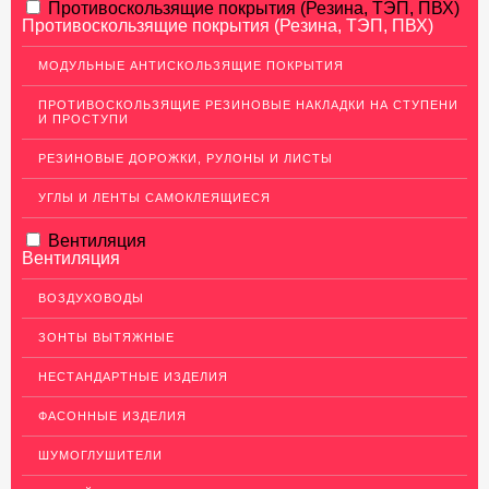
АЛЮМИНИЕВЫЙ ПРОКАТ
Противоскользящие покрытия (Резина, ТЭП, ПВХ)
Противоскользящие покрытия (Резина, ТЭП, ПВХ)
НЕРЖАВЕЮЩАЯ СТАЛЬ
МОДУЛЬНЫЕ АНТИСКОЛЬЗЯЩИЕ ПОКРЫТИЯ
МЕДНЫЙ ПРОКАТ
ПРОТИВОСКОЛЬЗЯЩИЕ РЕЗИНОВЫЕ НАКЛАДКИ НА СТУПЕНИ
И ПРОСТУПИ
Медный лист (листовая медь)
Медная панель
РЕЗИНОВЫЕ ДОРОЖКИ, РУЛОНЫ И ЛИСТЫ
Кровельная медь (медная кровля)
УГЛЫ И ЛЕНТЫ САМОКЛЕЯЩИЕСЯ
Медный (круг) пруток
Вентиляция
Вентиляция
Шины медные
Крепеж из меди
ВОЗДУХОВОДЫ
Медная лента
ЗОНТЫ ВЫТЯЖНЫЕ
Медные трубы
НЕСТАНДАРТНЫЕ ИЗДЕЛИЯ
Сетка медная
ФАСОННЫЕ ИЗДЕЛИЯ
Изделия из Меди
ШУМОГЛУШИТЕЛИ
Кабель, провод медный