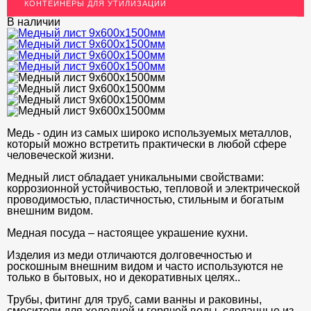
КОНТЕЙНЕРЫ ДЛЯ УТИЛИЗАЦИИ
ЛАТУННЫЙ ПРОКАТ
В наличии
ДЕКОР НЕРЖАВЕЙКА
ОГРАЖДЕНИЯ ДЛЯ ЛЕСТНИЦ
ЭЛЕКТРОДЫ
ДЕКОРАТИВНЫЙ УГОЛОК
МЕТАЛЛИЧЕСКИЕ ПОРОГИ НАПОЛЬНЫЕ (ДЛЯ ПОЛА),
Медь - один из самых широко используемых металлов,
РАСКЛАДКА, ПЛИНТУС
который можно встретить практически в любой сфере
человеческой жизни.
ПОТОЛКИ
Медный лист обладает уникальными свойствами:
коррозионной устойчивостью, тепловой и электрической
АКЦИИ
проводимостью, пластичностью, стильным и богатым
внешним видом.
НЕДОРОГОЙ МЕТАЛЛОПРОКАТ
Медная посуда – настоящее украшение кухни.
Изделия из меди отличаются долговечностью и
роскошным внешним видом и часто используются не
только в бытовых, но и декоративных целях..
Трубы, фитинг для труб, сами ванны и раковины,
смесители для холодной и горячей воды, сделанные из