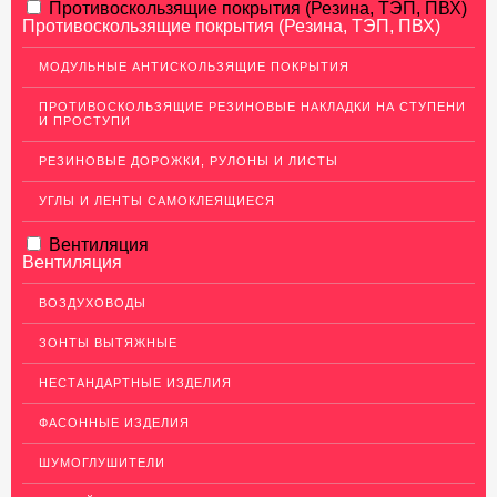
АЛЮМИНИЕВЫЙ ПРОКАТ
Противоскользящие покрытия (Резина, ТЭП, ПВХ)
Противоскользящие покрытия (Резина, ТЭП, ПВХ)
НЕРЖАВЕЮЩАЯ СТАЛЬ
МОДУЛЬНЫЕ АНТИСКОЛЬЗЯЩИЕ ПОКРЫТИЯ
МЕДНЫЙ ПРОКАТ
ПРОТИВОСКОЛЬЗЯЩИЕ РЕЗИНОВЫЕ НАКЛАДКИ НА СТУПЕНИ
И ПРОСТУПИ
Медный лист (листовая медь)
Медная панель
РЕЗИНОВЫЕ ДОРОЖКИ, РУЛОНЫ И ЛИСТЫ
Кровельная медь (медная кровля)
УГЛЫ И ЛЕНТЫ САМОКЛЕЯЩИЕСЯ
Медный (круг) пруток
Вентиляция
Вентиляция
Шины медные
Крепеж из меди
ВОЗДУХОВОДЫ
Медная лента
ЗОНТЫ ВЫТЯЖНЫЕ
Медные трубы
НЕСТАНДАРТНЫЕ ИЗДЕЛИЯ
Сетка медная
ФАСОННЫЕ ИЗДЕЛИЯ
Изделия из Меди
ШУМОГЛУШИТЕЛИ
Кабель, провод медный