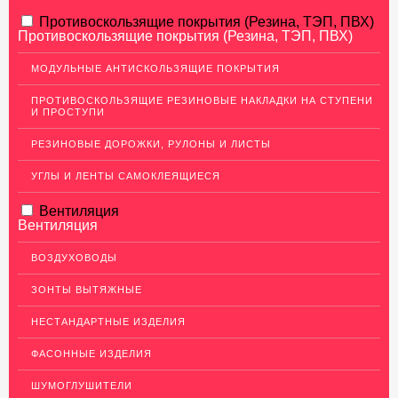
АЛЮМИНИЕВЫЙ ПРОКАТ
Противоскользящие покрытия (Резина, ТЭП, ПВХ)
Противоскользящие покрытия (Резина, ТЭП, ПВХ)
НЕРЖАВЕЮЩАЯ СТАЛЬ
МОДУЛЬНЫЕ АНТИСКОЛЬЗЯЩИЕ ПОКРЫТИЯ
МЕДНЫЙ ПРОКАТ
ПРОТИВОСКОЛЬЗЯЩИЕ РЕЗИНОВЫЕ НАКЛАДКИ НА СТУПЕНИ
И ПРОСТУПИ
ЛАТУННЫЙ ПРОКАТ
РЕЗИНОВЫЕ ДОРОЖКИ, РУЛОНЫ И ЛИСТЫ
ДЕКОР НЕРЖАВЕЙКА
УГЛЫ И ЛЕНТЫ САМОКЛЕЯЩИЕСЯ
Декор интерьера цветной (TIN золото)
Декор интерьера текстурированный
Вентиляция
Вентиляция
Лист декоративный рифленый
ВОЗДУХОВОДЫ
ОГРАЖДЕНИЯ ДЛЯ ЛЕСТНИЦ
ЗОНТЫ ВЫТЯЖНЫЕ
ЭЛЕКТРОДЫ
НЕСТАНДАРТНЫЕ ИЗДЕЛИЯ
ДЕКОРАТИВНЫЙ УГОЛОК
ФАСОННЫЕ ИЗДЕЛИЯ
МЕТАЛЛИЧЕСКИЕ ПОРОГИ НАПОЛЬНЫЕ (ДЛЯ ПОЛА),
РАСКЛАДКА, ПЛИНТУС
ШУМОГЛУШИТЕЛИ