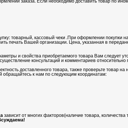
ормлении заказа. Если необходимо доставить товар по ино
упку: товарный, кассовый чеки .При оформлении покупки на
вить печать Вашей организации. Цена, указанная в передан
раметры и свойства приобретаемого товара Вам следует ут
существление консультаций и комментариев относительно п
ектность доставленного товара, также проверьте товар на
ий обращайтесь к нам по следующим координатам:
а
зависит от многих факторов(наличие товара, количества 
бсуждаема!