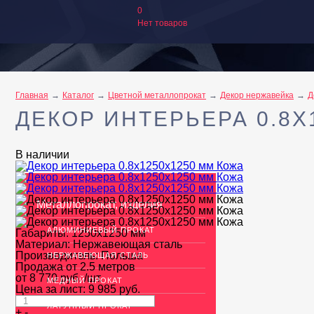
0
Нет товаров
Главная
Каталог
Цветной металлопрокат
Декор нержавейка
Д
ДЕКОР ИНТЕРЬЕРА 0.8Х
В наличии
Металлопрокат, изделия
АЛЮМИНИЕВЫЙ ПРОКАТ
Габариты:
1250х1250 мм
Материал:
Нержавеющая сталь
Производитель:
Польша
НЕРЖАВЕЮЩАЯ СТАЛЬ
Продажа от 2.5 метров
от
8 770
руб.
/шт.
МЕДНЫЙ ПРОКАТ
Цена за лист:
9 985
руб.
ЛАТУННЫЙ ПРОКАТ
+
-