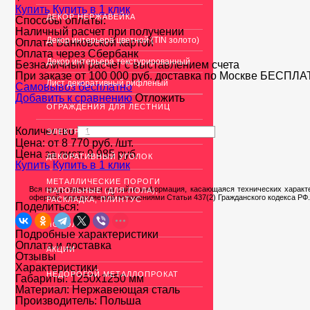
Купить
Купить в 1 клик
ДЕКОР НЕРЖАВЕЙКА
Способы оплаты:
Наличный расчет при получении
Декор интерьера цветной (TIN золото)
Оплата Банковской картой
Оплата через Сбербанк
Декор интерьера текстурированный
Безналичный расчет с выставлением счета
При заказе от 100 000 руб. доставка по Москве
БЕСПЛА
Лист декоративный рифленый
Cамовывоз бесплатно
Добавить к сравнению
Отложить
ОГРАЖДЕНИЯ ДЛЯ ЛЕСТНИЦ
Количество
ЭЛЕКТРОДЫ
Цена: от
8 770
руб.
/шт.
Цена за лист:
9 985
руб.
ДЕКОРАТИВНЫЙ УГОЛОК
Купить
Купить в 1 клик
МЕТАЛЛИЧЕСКИЕ ПОРОГИ
Вся представленная на сайте информация, касающаяся технических характе
НАПОЛЬНЫЕ (ДЛЯ ПОЛА),
офертой, определяемой положениями Статьи 437(2) Гражданского кодекса РФ.
РАСКЛАДКА, ПЛИНТУС
Поделиться:
ПОТОЛКИ
Подробные характеристики
Оплата и доставка
АКЦИИ
Отзывы
Характеристики
НЕДОРОГОЙ МЕТАЛЛОПРОКАТ
Габариты:
1250х1250 мм
Материал:
Нержавеющая сталь
Производитель:
Польша