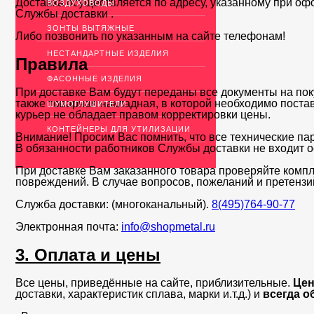
Доставка осуществляется по адресу, указанному при оф
ВОЗДУХОВОДЫ
Службы доставки .
ЗОНТЫ ВЫТЯЖНЫЕ
Либо позвонить по указанным на сайте телефонам!
НЕСТАНДАРТНЫЕ ИЗДЕЛИЯ
Правила
ФАСОННЫЕ ИЗДЕЛИЯ
При доставке Вам будут переданы все документы на пок
также товарная накладная, в которой необходимо поста
ШУМОГЛУШИТЕЛИ
курьер не обладает правом корректировки цены.
КОНТЕЙНЕРЫ ДЛЯ УТИЛИЗАЦИИ
Внимание! Просим Вас помнить, что все технические па
В обязанности работников Службы доставки не входит о
При доставке Вам заказанного товара проверяйте компл
повреждений. В случае вопросов, пожеланий и претенз
Служба доставки: (многоканальный).
8(495)764-90-77
Электронная почта:
info@shopmetal.ru
3. Оплата и цены
Все цены, приведённые на сайте, приблизительные.
Цен
доставки, характеристик сплава, марки и.т.д.) и
всегда о