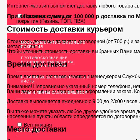
Интернет-магазин выполняет доставку любого товара с
При заказе на сумму от 100 000 р доставка по
Противоскользящие
покрытия (Резина, ТЭП, ПВХ)
Противоскользящие покрытия
Стоимость доставки курьером
(Резина, ТЭП, ПВХ)
Стоимость доставки является договорной (от 700 р.) и з
МОДУЛЬНЫЕ АНТИСКОЛЬЗЯЩИЕ
металла" и т. п.
ПОКРЫТИЯ
Чтобы уточнить стоимость доставки выбранных Вами ма
ПРОТИВОСКОЛЬЗЯЩИЕ
Время доставки
РЕЗИНОВЫЕ НАКЛАДКИ НА
СТУПЕНИ И ПРОСТУПИ
Время доставки согласовывается с менеджером Службы д
РЕЗИНОВЫЕ ДОРОЖКИ, РУЛОНЫ И
ЛИСТЫ
Внимание! Неправильно указанный номер телефона, нет
Ваши персональные данные при оформлении заказа. Ко
УГЛЫ И ЛЕНТЫ САМОКЛЕЯЩИЕСЯ
Доставка выполняется ежедневно с 9:00 до 23:00 часов 
Вы также можете указать любое другое удобное время до
населенные пункты области определяется по договоренн
Вентиляция
Место доставки
Вентиляция