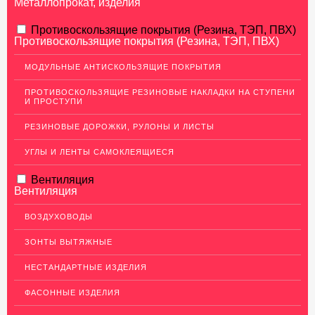
Металлопрокат, изделия
АЛЮМИНИЕВЫЙ ПРОКАТ
Противоскользящие покрытия (Резина, ТЭП, ПВХ)
Противоскользящие покрытия (Резина, ТЭП, ПВХ)
НЕРЖАВЕЮЩАЯ СТАЛЬ
МОДУЛЬНЫЕ АНТИСКОЛЬЗЯЩИЕ ПОКРЫТИЯ
МЕДНЫЙ ПРОКАТ
ПРОТИВОСКОЛЬЗЯЩИЕ РЕЗИНОВЫЕ НАКЛАДКИ НА СТУПЕНИ
И ПРОСТУПИ
ЛАТУННЫЙ ПРОКАТ
РЕЗИНОВЫЕ ДОРОЖКИ, РУЛОНЫ И ЛИСТЫ
ДЕКОР НЕРЖАВЕЙКА
УГЛЫ И ЛЕНТЫ САМОКЛЕЯЩИЕСЯ
ОГРАЖДЕНИЯ ДЛЯ ЛЕСТНИЦ
Вентиляция
ЭЛЕКТРОДЫ
Вентиляция
ДЕКОРАТИВНЫЙ УГОЛОК
ВОЗДУХОВОДЫ
Уголок латунный декоративный
ЗОНТЫ ВЫТЯЖНЫЕ
Уголок нержавеющий декоративный
НЕСТАНДАРТНЫЕ ИЗДЕЛИЯ
Уголок медный декоративный
ФАСОННЫЕ ИЗДЕЛИЯ
Уголок алюминиевый декоративный