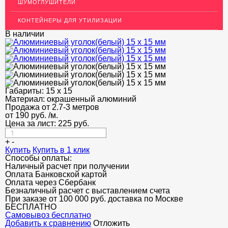
Декоративный пластиковый уголок для стен
ШУМОГЛУШИТЕЛИ
МЕТАЛЛИЧЕСКИЕ ПОРОГИ НАПОЛЬНЫЕ (ДЛЯ ПОЛА),
КОНТЕЙНЕРЫ ДЛЯ УТИЛИЗАЦИИ
РАСКЛАДКА, ПЛИНТУС
В наличии
ПОТОЛКИ
АКЦИИ
НЕДОРОГОЙ МЕТАЛЛОПРОКАТ
Габариты:
15 х 15
Материал:
окрашенный алюминий
Продажа от 2.7-3 метров
от
190
руб.
/м.
Цена за лист:
225
руб.
+
-
Купить
Купить в 1 клик
Способы оплаты:
Наличный расчет при получении
Оплата Банковской картой
Оплата через Сбербанк
Безналичный расчет с выставлением счета
При заказе от 100 000 руб. доставка по Москве
БЕСПЛАТНО
Cамовывоз бесплатно
Добавить к сравнению
Отложить