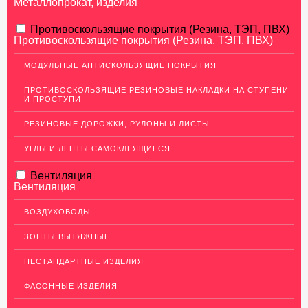
Металлопрокат, изделия
АЛЮМИНИЕВЫЙ ПРОКАТ
Противоскользящие покрытия (Резина, ТЭП, ПВХ)
Противоскользящие покрытия (Резина, ТЭП, ПВХ)
НЕРЖАВЕЮЩАЯ СТАЛЬ
МОДУЛЬНЫЕ АНТИСКОЛЬЗЯЩИЕ ПОКРЫТИЯ
МЕДНЫЙ ПРОКАТ
ПРОТИВОСКОЛЬЗЯЩИЕ РЕЗИНОВЫЕ НАКЛАДКИ НА СТУПЕНИ
И ПРОСТУПИ
ЛАТУННЫЙ ПРОКАТ
РЕЗИНОВЫЕ ДОРОЖКИ, РУЛОНЫ И ЛИСТЫ
ДЕКОР НЕРЖАВЕЙКА
УГЛЫ И ЛЕНТЫ САМОКЛЕЯЩИЕСЯ
ОГРАЖДЕНИЯ ДЛЯ ЛЕСТНИЦ
Вентиляция
ЭЛЕКТРОДЫ
Вентиляция
ДЕКОРАТИВНЫЙ УГОЛОК
ВОЗДУХОВОДЫ
Уголок латунный декоративный
ЗОНТЫ ВЫТЯЖНЫЕ
Уголок нержавеющий декоративный
НЕСТАНДАРТНЫЕ ИЗДЕЛИЯ
Уголок медный декоративный
ФАСОННЫЕ ИЗДЕЛИЯ
Уголок алюминиевый декоративный