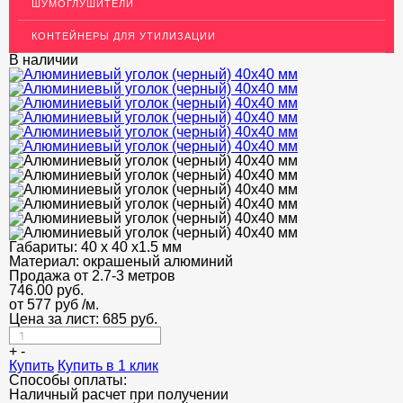
Декоративный пластиковый уголок для стен
ШУМОГЛУШИТЕЛИ
МЕТАЛЛИЧЕСКИЕ ПОРОГИ НАПОЛЬНЫЕ (ДЛЯ ПОЛА),
КОНТЕЙНЕРЫ ДЛЯ УТИЛИЗАЦИИ
РАСКЛАДКА, ПЛИНТУС
В наличии
ПОТОЛКИ
АКЦИИ
НЕДОРОГОЙ МЕТАЛЛОПРОКАТ
Габариты:
40 х 40 х1.5 мм
Материал:
окрашеный алюминий
Продажа от 2.7-3 метров
746.00
руб.
от 577 руб
/м.
Цена за лист:
685
руб.
+
-
Купить
Купить в 1 клик
Способы оплаты:
Наличный расчет при получении