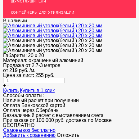
Декоративный пластиковый уголок для стен
ШУМОГЛУШИТЕЛИ
МЕТАЛЛИЧЕСКИЕ ПОРОГИ НАПОЛЬНЫЕ (ДЛЯ ПОЛА),
КОНТЕЙНЕРЫ ДЛЯ УТИЛИЗАЦИИ
РАСКЛАДКА, ПЛИНТУС
В наличии
ПОТОЛКИ
АКЦИИ
НЕДОРОГОЙ МЕТАЛЛОПРОКАТ
Габариты:
20 х 20
Материал:
окрашенный алюминий
Продажа от 2.7-3 метров
от
219
руб.
/м.
Цена за лист:
255
руб.
+
-
Купить
Купить в 1 клик
Способы оплаты:
Наличный расчет при получении
Оплата Банковской картой
Оплата через Сбербанк
Безналичный расчет с выставлением счета
При заказе от 100 000 руб. доставка по Москве
БЕСПЛАТНО
Cамовывоз бесплатно
Добавить к сравнению
Отложить