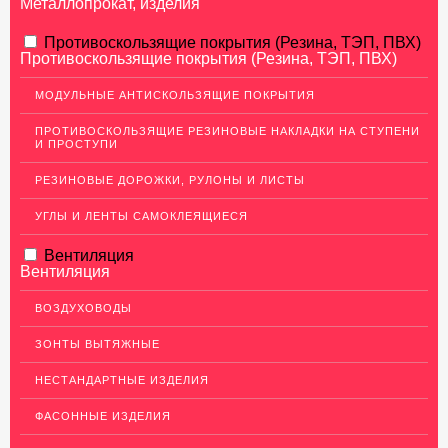
Металлопрокат, изделия
АЛЮМИНИЕВЫЙ ПРОКАТ
Противоскользящие покрытия (Резина, ТЭП, ПВХ)
Противоскользящие покрытия (Резина, ТЭП, ПВХ)
НЕРЖАВЕЮЩАЯ СТАЛЬ
МОДУЛЬНЫЕ АНТИСКОЛЬЗЯЩИЕ ПОКРЫТИЯ
МЕДНЫЙ ПРОКАТ
ПРОТИВОСКОЛЬЗЯЩИЕ РЕЗИНОВЫЕ НАКЛАДКИ НА СТУПЕНИ
И ПРОСТУПИ
ЛАТУННЫЙ ПРОКАТ
РЕЗИНОВЫЕ ДОРОЖКИ, РУЛОНЫ И ЛИСТЫ
ДЕКОР НЕРЖАВЕЙКА
УГЛЫ И ЛЕНТЫ САМОКЛЕЯЩИЕСЯ
ОГРАЖДЕНИЯ ДЛЯ ЛЕСТНИЦ
Вентиляция
ЭЛЕКТРОДЫ
Вентиляция
ДЕКОРАТИВНЫЙ УГОЛОК
ВОЗДУХОВОДЫ
Уголок латунный декоративный
ЗОНТЫ ВЫТЯЖНЫЕ
Уголок нержавеющий декоративный
НЕСТАНДАРТНЫЕ ИЗДЕЛИЯ
Уголок медный декоративный
ФАСОННЫЕ ИЗДЕЛИЯ
Уголок алюминиевый декоративный