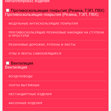
Металлопрокат, изделия
АЛЮМИНИЕВЫЙ ПРОКАТ
Противоскользящие покрытия (Резина, ТЭП, ПВХ)
Противоскользящие покрытия (Резина, ТЭП, ПВХ)
НЕРЖАВЕЮЩАЯ СТАЛЬ
МОДУЛЬНЫЕ АНТИСКОЛЬЗЯЩИЕ ПОКРЫТИЯ
МЕДНЫЙ ПРОКАТ
ПРОТИВОСКОЛЬЗЯЩИЕ РЕЗИНОВЫЕ НАКЛАДКИ НА СТУПЕНИ
И ПРОСТУПИ
ЛАТУННЫЙ ПРОКАТ
РЕЗИНОВЫЕ ДОРОЖКИ, РУЛОНЫ И ЛИСТЫ
ДЕКОР НЕРЖАВЕЙКА
УГЛЫ И ЛЕНТЫ САМОКЛЕЯЩИЕСЯ
ОГРАЖДЕНИЯ ДЛЯ ЛЕСТНИЦ
Вентиляция
ЭЛЕКТРОДЫ
Вентиляция
ДЕКОРАТИВНЫЙ УГОЛОК
ВОЗДУХОВОДЫ
Уголок латунный декоративный
ЗОНТЫ ВЫТЯЖНЫЕ
Уголок нержавеющий декоративный
НЕСТАНДАРТНЫЕ ИЗДЕЛИЯ
Уголок медный декоративный
ФАСОННЫЕ ИЗДЕЛИЯ
Уголок алюминиевый декоративный