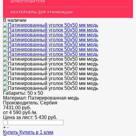
Декоративный пластиковый уголок для стен
ШУМОГЛУШИТЕЛИ
МЕТАЛЛИЧЕСКИЕ ПОРОГИ НАПОЛЬНЫЕ (ДЛЯ ПОЛА),
КОНТЕЙНЕРЫ ДЛЯ УТИЛИЗАЦИИ
РАСКЛАДКА, ПЛИНТУС
В наличии
ПОТОЛКИ
АКЦИИ
НЕДОРОГОЙ МЕТАЛЛОПРОКАТ
Габариты:
50 х 50
Материал:
Патирированная медь
Производитель:
Сербия
7431.00
руб.
от 4 590 руб
/м.
Цена за лист:
5 430
руб.
+
-
Купить
Купить в 1 клик