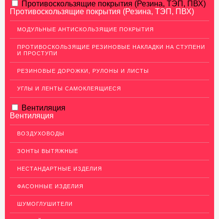
АЛЮМИНИЕВЫЙ ПРОКАТ
Противоскользящие покрытия (Резина, ТЭП, ПВХ)
Противоскользящие покрытия (Резина, ТЭП, ПВХ)
НЕРЖАВЕЮЩАЯ СТАЛЬ
МОДУЛЬНЫЕ АНТИСКОЛЬЗЯЩИЕ ПОКРЫТИЯ
МЕДНЫЙ ПРОКАТ
ПРОТИВОСКОЛЬЗЯЩИЕ РЕЗИНОВЫЕ НАКЛАДКИ НА СТУПЕНИ
И ПРОСТУПИ
Медный лист (листовая медь)
Медная панель
РЕЗИНОВЫЕ ДОРОЖКИ, РУЛОНЫ И ЛИСТЫ
Кровельная медь (медная кровля)
УГЛЫ И ЛЕНТЫ САМОКЛЕЯЩИЕСЯ
Медный (круг) пруток
Вентиляция
Вентиляция
Шины медные
Крепеж из меди
ВОЗДУХОВОДЫ
Медная лента
ЗОНТЫ ВЫТЯЖНЫЕ
Медные трубы
НЕСТАНДАРТНЫЕ ИЗДЕЛИЯ
Сетка медная
ФАСОННЫЕ ИЗДЕЛИЯ
Изделия из Меди
ШУМОГЛУШИТЕЛИ
Кабель, провод медный