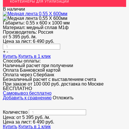
КОНТЕЙНЕРЫ ДЛЯ УТИЛИЗАЦИИ
ЛАТУННЫЙ ПРОКАТ
В наличии
ДЕКОР НЕРЖАВЕЙКА
Габариты:
0.55 х 600 х 1000 мм
ОГРАЖДЕНИЯ ДЛЯ ЛЕСТНИЦ
Материал:
медный сплав М1ф
Производитель:
Россия
ЭЛЕКТРОДЫ
от
5 395
руб.
/м.
Цена за лист:
6 490
руб.
ДЕКОРАТИВНЫЙ УГОЛОК
+
-
МЕТАЛЛИЧЕСКИЕ ПОРОГИ НАПОЛЬНЫЕ (ДЛЯ ПОЛА),
Купить
Купить в 1 клик
РАСКЛАДКА, ПЛИНТУС
Способы оплаты:
Наличный расчет при получении
ПОТОЛКИ
Оплата Банковской картой
Оплата через Сбербанк
АКЦИИ
Безналичный расчет с выставлением счета
При заказе от 100 000 руб. доставка по Москве
БЕСПЛАТНО
НЕДОРОГОЙ МЕТАЛЛОПРОКАТ
Cамовывоз бесплатно
Добавить к сравнению
Отложить
Количество
Цена: от
5 395
руб.
/м.
Цена за лист:
6 490
руб.
Купить
Купить в 1 клик